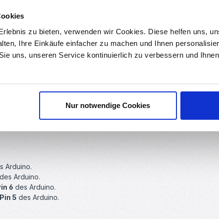
pixel
Ste
Cookies
RBS10001
rlebnis zu bieten, verwenden wir Cookies. Diese helfen uns, u
ügbar
Sofort verfügbar
Sof
alten, Ihre Einkäufe einfacher zu machen und Ihnen personalisie
Preis:
€
Regulärer Preis:
0,99 €
R
 Sie uns, unseren Service kontinuierlich zu verbessern und Ihn
Nur notwendige Cookies
 Arduino.
des Arduino.
Pin 6
des Arduino.
Pin 5
des Arduino.