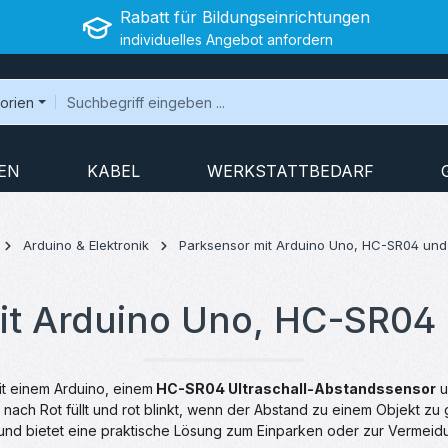
Rabatt für Bildungseinrichtungen
individuelles Angebot anfordern
gorien
EN
KABEL
WERKSTATTBEDARF
Arduino & Elektronik
Parksensor mit Arduino Uno, HC-SR04 und
it Arduino Uno, HC-SR04
mit einem Arduino, einem
HC-SR04 Ultraschall-Abstandssensor
u
 nach Rot füllt und rot blinkt, wenn der Abstand zu einem Objekt zu g
nd bietet eine praktische Lösung zum Einparken oder zur Vermeidu