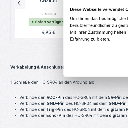
CH340G
5V ähnl. Neo
Diese Webseite verwendet 
RBS10053
RBS10518
Um Ihnen das bestmögliche E
Sofort verfügbar
Sofort verf
benutzerfreundlicher zu gest
Regulärer Preis:
4,95 €
Regulärer 
2,39 
Mit Ihrer Zustimmung helfen
Ab
Erfahrung zu bieten.
Verkabelung & Anschlussplan
1. Schließe den HC-SR04 an den Arduino an:
Verbinde den
VCC-Pin
des HC-SR04 mit dem
5V-Pin
des
Verbinde den
GND-Pin
des HC-SR04 mit dem
GND-Pin
Verbinde den
Trig-Pin
des HC-SR04 mit dem
digitalen 
Verbinde den
Echo-Pin
des HC-SR04 mit dem
digitalen 