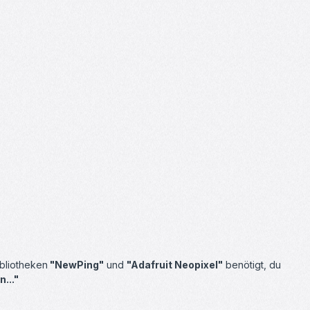
ibliotheken
"NewPing"
und
"Adafruit Neopixel"
benötigt, du
..."