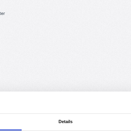
ter
(13)
(13)
Details
n
liche Bewertung von 4.88 von 5 Sternen
Durchschnittliche Bewertung von 4.92 von 
Durch
ing WS2812
HC-SR04 Ultraschallsensor
40 Pin Jum