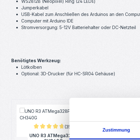
WS2812B (Neopixel) Ring (24 LEDs)
Jumperkabel
USB-Kabel zum Anschließen des Arduinos an den Compu
Computer mit Arduino IDE
Stromversorgung: 5-12V Batteriehalter oder DC-Netzteil
Benötigtes Werkzeug:
Lötkolben
Optional: 3D-Drucker (für HC-SR04 Gehäuse)
Produktgalerie überspringen
(35)
Zustimmung
Durchschnittliche Bewertung von 4.83 von 5 Sterne
Durchschnitt
UNO R3 ATMega328P
24Bit RGB LED R