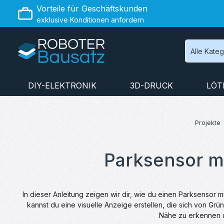
Vorteile für Geschäftskunden
 Hauptinhalt springen
Zur Suche springen
Zur Hauptnavigation springen
exklusive Konditionen anfordern
Alle Kate
DIY-ELEKTRONIK
3D-DRUCK
LÖT
Projekte
Parksensor m
In dieser Anleitung zeigen wir dir, wie du einen Parksensor 
kannst du eine visuelle Anzeige erstellen, die sich von Grün
Nähe zu erkennen u