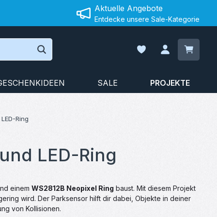
Aktuelle Angebote
Entdecke unsere Sale-Kategorie
Warenko
Du hast 0 Produkte auf
GESCHENKIDEEN
SALE
PROJEKTE
 LED-Ring
 und LED-Ring
nd einem
WS2812B Neopixel Ring
baust. Mit diesem Projekt
ering wird. Der Parksensor hilft dir dabei, Objekte in deiner
ng von Kollisionen.