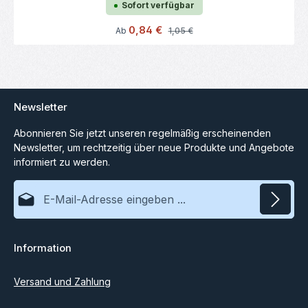
Sofort verfügbar
Verkaufspreis:
0,84 €
Regulärer Preis:
Ab
1,05 €
Newsletter
Abonnieren Sie jetzt unseren regelmäßig erscheinenden
Newsletter, um rechtzeitig über neue Produkte und Angebote
informiert zu werden.
E-Mail-Adresse*
Datenschutz
Information
Ich habe die
Datenschutzbestimmungen
zur Kenntnis
genommen und die
AGB
gelesen und bin mit ihnen
einverstanden.
Versand und Zahlung