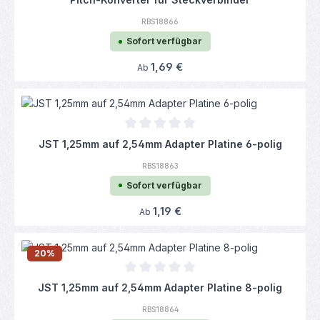
RBS18866
Sofort verfügbar
Regulärer Preis:
1,69 €
Ab
Durchschnittliche Bewertung von 0 von 5
JST 1,25mm auf 2,54mm Adapter Platine 6-polig
RBS18863
Sofort verfügbar
Regulärer Preis:
1,19 €
Ab
20
%
Durchschnittliche Bewertung von 0 von 5
JST 1,25mm auf 2,54mm Adapter Platine 8-polig
RBS18864