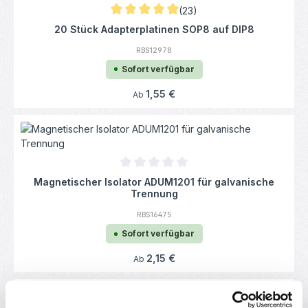
(23)
Durchschnittliche Bewertung von 4.93 von 
20 Stück Adapterplatinen SOP8 auf DIP8
RBS12978
Sofort verfügbar
Regulärer Preis:
1,55 €
Ab
Durchschnittliche Bewertung von 0 von 5
Magnetischer Isolator ADUM1201 für galvanische
Trennung
RBS16475
Sofort verfügbar
Regulärer Preis:
2,15 €
Ab