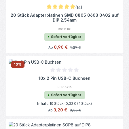
(14)
Durchschnittliche Bewertung von 5 von 5 S
20 Stück Adapterplatinen SMD 0805 0603 0402 auf
DIP 2.54mm
RBS13181
Sofort verfügbar
Verkaufspreis:
0,90 €
Regulärer Preis:
Ab
1,29 €
10
%
Durchschnittliche Bewertung von 0 von 5
10x 2 Pin USB-C Buchsen
RBS16416
Sofort verfügbar
Inhalt:
10 Stück
(0,32 € / 1 Stück)
Verkaufspreis:
3,20 €
Regulärer Preis:
Ab
3,55 €