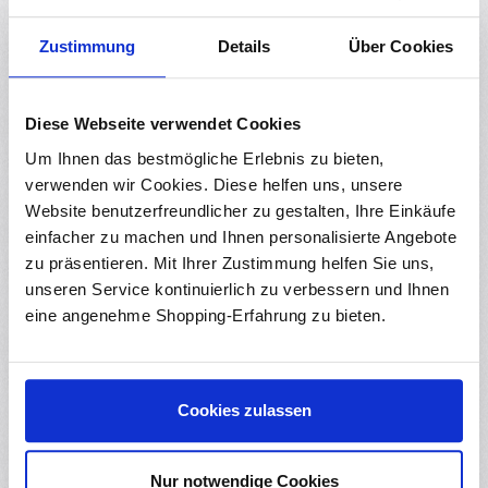
(8)
Durchschnittliche Bewertung von 5 von 5 
10 Stück Adapterplatinen SOP20 auf DIP20
Zustimmung
Details
Über Cookies
RBS12977
Sofort verfügbar
Diese Webseite verwendet Cookies
Inhalt:
10 Stück
(0,26 € / 1 Stück)
Regulärer Preis:
Um Ihnen das bestmögliche Erlebnis zu bieten,
2,55 €
Ab
verwenden wir Cookies. Diese helfen uns, unsere
Website benutzerfreundlicher zu gestalten, Ihre Einkäufe
einfacher zu machen und Ihnen personalisierte Angebote
(3)
zu präsentieren. Mit Ihrer Zustimmung helfen Sie uns,
Durchschnittliche Bewertung von 5 von 5 
5x SOIC zu DIP Adapterplatinen 8-Pin
unseren Service kontinuierlich zu verbessern und Ihnen
RBS10517
eine angenehme Shopping-Erfahrung zu bieten.
Sofort verfügbar
Regulärer Preis:
0,49 €
Ab
Cookies zulassen
Nur notwendige Cookies
Durchschnittliche Bewertung von 0 von 5