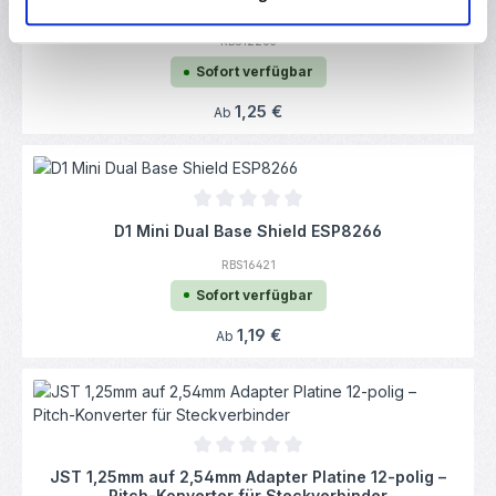
ESP32 / ESP32S Adapterplatine
RBS12263
Sofort verfügbar
Regulärer Preis:
1,25 €
Ab
Durchschnittliche Bewertung von 0 von 5
D1 Mini Dual Base Shield ESP8266
RBS16421
Sofort verfügbar
Regulärer Preis:
1,19 €
Ab
Durchschnittliche Bewertung von 0 von 5
JST 1,25mm auf 2,54mm Adapter Platine 12-polig –
Pitch-Konverter für Steckverbinder