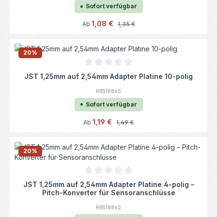
Sofort verfügbar
Verkaufspreis:
1,08 €
Regulärer Preis:
Ab
1,35 €
20
%
Durchschnittliche Bewertung von 0 von 5
JST 1,25mm auf 2,54mm Adapter Platine 10-polig
RBS18865
Sofort verfügbar
Verkaufspreis:
1,19 €
Regulärer Preis:
Ab
1,49 €
20
%
Durchschnittliche Bewertung von 0 von 5
JST 1,25mm auf 2,54mm Adapter Platine 4-polig –
Pitch-Konverter für Sensoranschlüsse
RBS18862