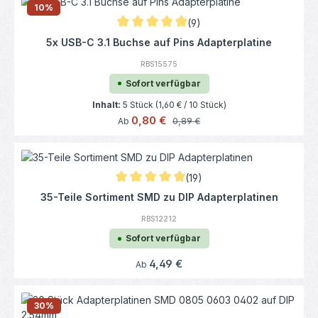
10
%
(9)
Durchschnittliche Bewertung von 4.94 von 
5x USB-C 3.1 Buchse auf Pins Adapterplatine
RBS15575
Sofort verfügbar
Inhalt:
5 Stück
(1,60 € / 10 Stück)
Verkaufspreis:
0,80 €
Regulärer Preis:
Ab
0,89 €
(19)
Durchschnittliche Bewertung von 4.92 von 
35-Teile Sortiment SMD zu DIP Adapterplatinen
RBS12212
Sofort verfügbar
Regulärer Preis:
4,49 €
Ab
30
%