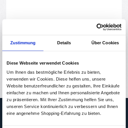
Datenschutz
Zustimmung
Details
Über Cookies
Ich habe die
Datenschutzbestimmungen
zur Kenntnis
genommen und die
AGB
gelesen und bin mit ihnen
einverstanden.
Diese Webseite verwendet Cookies
Die mit einem Stern (*) markierten Felder sind Pflichtfelder.
Um Ihnen das bestmögliche Erlebnis zu bieten,
verwenden wir Cookies. Diese helfen uns, unsere
Abschicken
Website benutzerfreundlicher zu gestalten, Ihre Einkäufe
einfacher zu machen und Ihnen personalisierte Angebote
zu präsentieren. Mit Ihrer Zustimmung helfen Sie uns,
Newsletter
unseren Service kontinuierlich zu verbessern und Ihnen
eine angenehme Shopping-Erfahrung zu bieten.
Abonnieren Sie jetzt unseren regelmäßig erscheinenden
Newsletter, um rechtzeitig über neue Produkte und Angebote