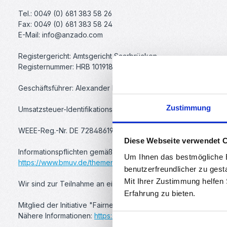
Tel.: 0049 (0) 681 383 58 26
Fax: 0049 (0) 681 383 58 24
E-Mail: info@anzado.com
Registergericht: Amtsgericht Saarbrücken
Registernummer: HRB 101918
Geschäftsführer: Alexander Beck, Jürgen Schmidt
Zustimmung
Umsatzsteuer-Identifikationsnummer: DE 29 68 20 829
WEEE-Reg.-Nr. DE 72848619
Diese Webseite verwendet 
Informationspflichten gemäß §18 Abs. 4 Satz 3 ElektroG:
Um Ihnen das bestmögliche E
https://www.bmuv.de/themen/wasser-ressourcen-abfall/kreislauf
benutzerfreundlicher zu gest
Mit Ihrer Zustimmung helfen
Wir sind zur Teilnahme an einem Streitbeilegungsverfahren vor
Erfahrung zu bieten.
Mitglied der Initiative "Fairness im Handel".
Nähere Informationen:
https://www.fairness-im-handel.de