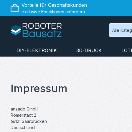
Vorteile für Geschäftskunden
 Hauptinhalt springen
Zur Suche springen
Zur Hauptnavigation springen
exklusive Konditionen anfordern
Alle Kate
DIY-ELEKTRONIK
3D-DRUCK
LÖT
Impressum
anzado GmbH
Römerstadt 2
66121 Saarbrücken
Deutschland