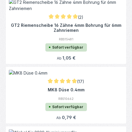
(2)
Durchschnittliche Bewertung von 5 von 5 
GT2 Riemenscheibe 16 Zähne 4mm Bohrung für 6mm
Zahnriemen
RBS15481
Sofort verfügbar
Regulärer Preis:
1,05 €
Ab
(17)
Durchschnittliche Bewertung von 4.97 von 
MK8 Düse 0.4mm
RBS10662
Sofort verfügbar
Regulärer Preis:
0,79 €
Ab