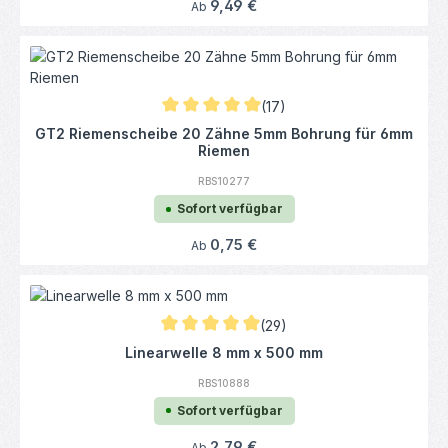
Regulärer Preis:
9,49 €
Ab
(17)
Durchschnittliche Bewertung von 4.97 von 
GT2 Riemenscheibe 20 Zähne 5mm Bohrung für 6mm
Riemen
RBS10277
Sofort verfügbar
Regulärer Preis:
0,75 €
Ab
(29)
Durchschnittliche Bewertung von 4.93 von 
Linearwelle 8 mm x 500 mm
RBS10888
Sofort verfügbar
Regulärer Preis:
2,79 €
Ab