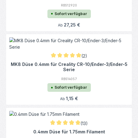
RBS12920
Sofort verfügbar
Regulärer Preis:
27,25 €
Ab
(2)
Durchschnittliche Bewertung von 5 von 5 
MK8 Düse 0.4mm für Creality CR-10/Ender-3/Ender-5
Serie
RBS14057
Sofort verfügbar
Regulärer Preis:
1,15 €
Ab
(13)
Durchschnittliche Bewertung von 5 von 5 S
0.4mm Düse für 1.75mm Filament