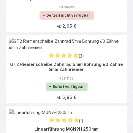
RBS10699
Derzeit nicht verfügbar
Regulärer Preis:
2,05 €
Ab
(3)
Durchschnittliche Bewertung von 5 von 5 
GT2 Riemenscheibe Zahnrad 5mm Bohrung 60 Zähne
6mm Zahnriemen
RBS11162
Sofort verfügbar
Regulärer Preis:
5,85 €
Ab
(1)
Durchschnittliche Bewertung von 5 von 5 
Linearführung MGN9H 250mm