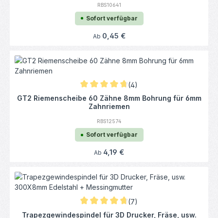
RBS10641
Sofort verfügbar
Regulärer Preis:
0,45 €
Ab
(4)
Durchschnittliche Bewertung von 4.75 von
GT2 Riemenscheibe 60 Zähne 8mm Bohrung für 6mm
Zahnriemen
RBS12574
Sofort verfügbar
Regulärer Preis:
4,19 €
Ab
(7)
Durchschnittliche Bewertung von 4.86 von
Trapezgewindespindel für 3D Drucker, Fräse, usw.