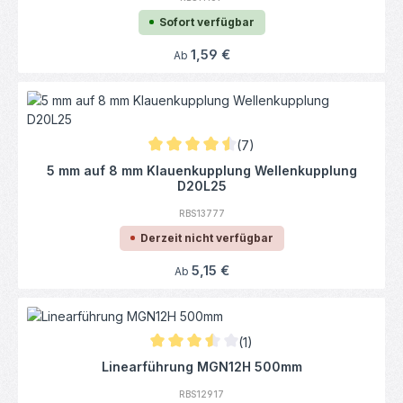
Sofort verfügbar
Regulärer Preis:
1,59 €
Ab
(7)
Durchschnittliche Bewertung von 4.57 von
5 mm auf 8 mm Klauenkupplung Wellenkupplung
D20L25
RBS13777
Derzeit nicht verfügbar
Regulärer Preis:
5,15 €
Ab
(1)
Durchschnittliche Bewertung von 3.5 von 5
Linearführung MGN12H 500mm
RBS12917