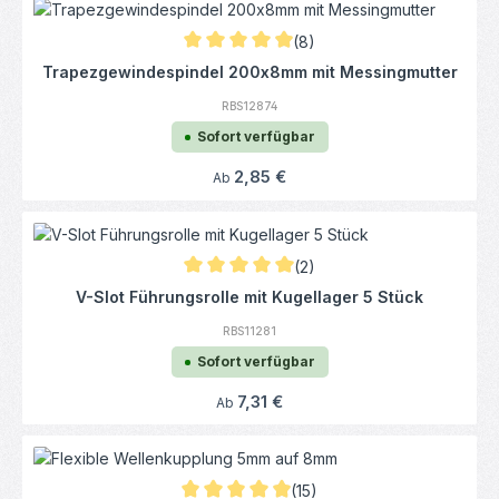
(8)
Durchschnittliche Bewertung von 4.94 von 
Trapezgewindespindel 200x8mm mit Messingmutter
RBS12874
Sofort verfügbar
Regulärer Preis:
2,85 €
Ab
(2)
Durchschnittliche Bewertung von 5 von 5 
V-Slot Führungsrolle mit Kugellager 5 Stück
RBS11281
Sofort verfügbar
Regulärer Preis:
7,31 €
Ab
(15)