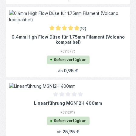
(19)
Durchschnittliche Bewertung von 4.97 von 
0.4mm High Flow Düse für 1.75mm Filament (Volcano
kompatibel)
RBS13776
Sofort verfügbar
Regulärer Preis:
0,95 €
Ab
Durchschnittliche Bewertung von 0 von 5
Linearführung MGN12H 400mm
RBS12919
Sofort verfügbar
Regulärer Preis:
25,95 €
Ab