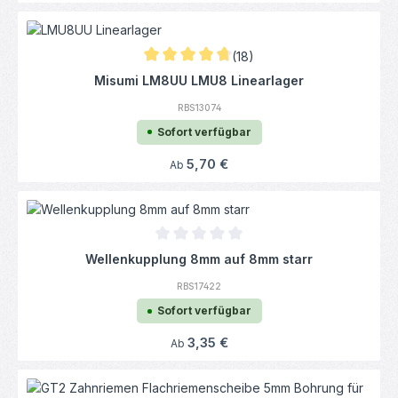
(18)
Durchschnittliche Bewertung von 4.83 von 
Misumi LM8UU LMU8 Linearlager
RBS13074
Sofort verfügbar
Regulärer Preis:
5,70 €
Ab
Durchschnittliche Bewertung von 0 von 5
Wellenkupplung 8mm auf 8mm starr
RBS17422
Sofort verfügbar
Regulärer Preis:
3,35 €
Ab