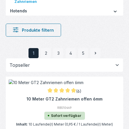
Zahnriemen
Hotends
Produkte filtern
1
2
3
4
5
Seite
Seite
Seite
Seite
Seite
(6)
Durchschnittliche Bewertung von 4.92 von 
10 Meter GT2 Zahnriemen offen 6mm
RBS10449
Sofort verfügbar
Inhalt:
10 Laufende(r) Meter
(0,95 € / 1 Laufende(r) Meter)