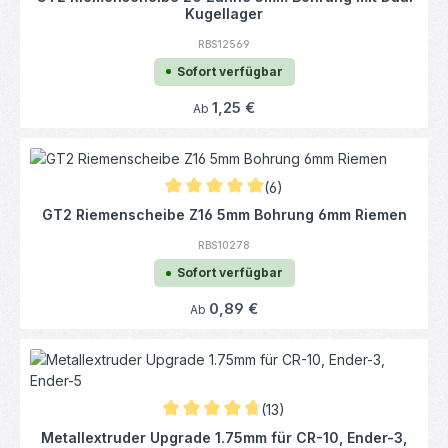
Kugellager
RBS12569
Sofort verfügbar
Regulärer Preis:
1,25 €
Ab
(6)
Durchschnittliche Bewertung von 5 von 5 
GT2 Riemenscheibe Z16 5mm Bohrung 6mm Riemen
RBS10278
Sofort verfügbar
Regulärer Preis:
0,89 €
Ab
(13)
Durchschnittliche Bewertung von 4.81 von 
Metallextruder Upgrade 1.75mm für CR-10, Ender-3,