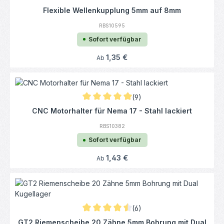
Durchschnittliche Bewertung von 4.97 von 
Flexible Wellenkupplung 5mm auf 8mm
RBS10595
Sofort verfügbar
Regulärer Preis:
1,35 €
Ab
(9)
Durchschnittliche Bewertung von 4.94 von 
CNC Motorhalter für Nema 17 - Stahl lackiert
RBS10382
Sofort verfügbar
Regulärer Preis:
1,43 €
Ab
(6)
Durchschnittliche Bewertung von 4.5 von 5
GT2 Riemenscheibe 20 Zähne 5mm Bohrung mit Dual