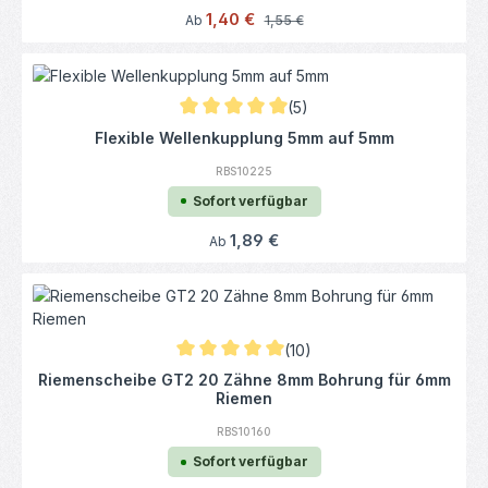
Verkaufspreis:
1,40 €
Regulärer Preis:
Ab
1,55 €
(5)
Durchschnittliche Bewertung von 5 von 5 
Flexible Wellenkupplung 5mm auf 5mm
RBS10225
Sofort verfügbar
Regulärer Preis:
1,89 €
Ab
(10)
Durchschnittliche Bewertung von 5 von 5 S
Riemenscheibe GT2 20 Zähne 8mm Bohrung für 6mm
Riemen
RBS10160
Sofort verfügbar