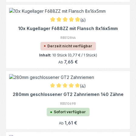
(6)
Durchschnittliche Bewertung von 4.92 von 
10x Kugellager F688ZZ mit Flansch 8x16x5mm
RBS12844
Derzeit nicht verfügbar
Inhalt:
10 Stück
(0,77 € / 1 Stück)
Regulärer Preis:
7,65 €
Ab
(4)
Durchschnittliche Bewertung von 5 von 5 
280mm geschlossener GT2 Zahnriemen 140 Zähne
RBS10698
Sofort verfügbar
Regulärer Preis:
1,61 €
Ab