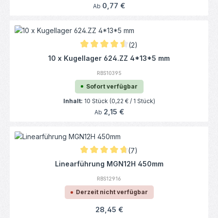
Regulärer Preis:
0,77 €
Ab
(2)
Durchschnittliche Bewertung von 4.5 von 5
10 x Kugellager 624.ZZ 4*13*5 mm
RBS10395
Sofort verfügbar
Inhalt:
10 Stück
(0,22 € / 1 Stück)
Regulärer Preis:
2,15 €
Ab
(7)
Durchschnittliche Bewertung von 4.86 von
Linearführung MGN12H 450mm
RBS12916
Derzeit nicht verfügbar
Regulärer Preis:
28,45 €