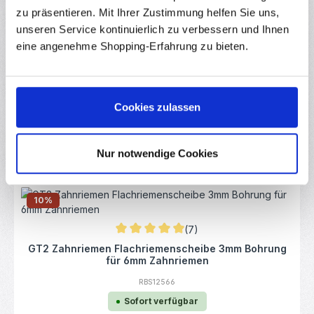
Regulärer Preis:
53,45 €
Ab
zu präsentieren. Mit Ihrer Zustimmung helfen Sie uns,
unseren Service kontinuierlich zu verbessern und Ihnen
eine angenehme Shopping-Erfahrung zu bieten.
(6)
Durchschnittliche Bewertung von 4.92 von 
10x Kugellager 626ZZ 6*19*6 mm
RBS10847
Cookies zulassen
Sofort verfügbar
Inhalt:
10 Stück
(0,33 € / 1 Stück)
Nur notwendige Cookies
Regulärer Preis:
3,25 €
Ab
10
%
(7)
Durchschnittliche Bewertung von 4.93 von 
GT2 Zahnriemen Flachriemenscheibe 3mm Bohrung
für 6mm Zahnriemen
RBS12566
Sofort verfügbar