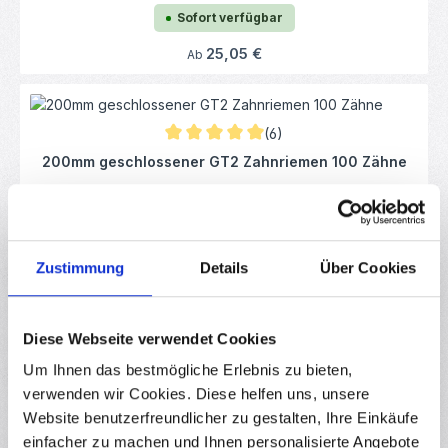
Sofort verfügbar
Regulärer Preis:
25,05 €
Ab
(6)
Durchschnittliche Bewertung von 5 von 5 
200mm geschlossener GT2 Zahnriemen 100 Zähne
RBS10697
Sofort verfügbar
Regulärer Preis:
1,77 €
Ab
Zustimmung
Details
Über Cookies
Diese Webseite verwendet Cookies
Durchschnittliche Bewertung von 0 von 5
2x Linearführung MGN12H 500mm
Um Ihnen das bestmögliche Erlebnis zu bieten,
verwenden wir Cookies. Diese helfen uns, unsere
RBS17300
Website benutzerfreundlicher zu gestalten, Ihre Einkäufe
Sofort verfügbar
einfacher zu machen und Ihnen personalisierte Angebote