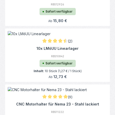
RBS12926
Sofort verfügbar
Regulärer Preis:
15,80 €
Ab
(2)
Durchschnittliche Bewertung von 4.5 von 5
10x LM6UU Linearlager
RBS10842
Sofort verfügbar
Inhalt:
10 Stück
(1,27 € / 1 Stück)
Regulärer Preis:
12,73 €
Ab
(9)
Durchschnittliche Bewertung von 4.94 von 
CNC Motorhalter für Nema 23 - Stahl lackiert
RBS11222