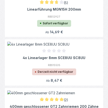
(5)
Durchschnittliche Bewertung von 3.8 von 5
Linearführung MGN15H 200mm
RBS12927
Sofort verfügbar
Regulärer Preis:
14,69 €
Ab
Durchschnittliche Bewertung von 0 von 5
4x Linearlager 8mm SCE8UU SC8UU
RBS15535
Derzeit nicht verfügbar
Regulärer Preis:
8,47 €
Ab
(2)
Durchschnittliche Bewertung von 5 von 5 
400mm geschlossener GT2 Zahnriemen 200 Zähne