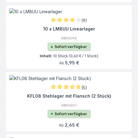
(9)
Durchschnittliche Bewertung von 4.06 von
10 x LM8UU Linearlager
RBS10396
Sofort verfügbar
Inhalt:
10 Stück
(0,60 € / 1 Stück)
Regulärer Preis:
5,95 €
Ab
(5)
Durchschnittliche Bewertung von 4.8 von 5
KFL08 Stehlager mit Flansch (2 Stück)
RBS14051
Sofort verfügbar
Regulärer Preis:
2,65 €
Ab