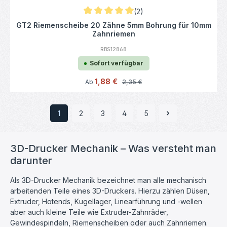
(2)
Durchschnittliche Bewertung von 5 von 5 
GT2 Riemenscheibe 20 Zähne 5mm Bohrung für 10mm
Zahnriemen
RBS12868
Sofort verfügbar
Verkaufspreis:
1,88 €
Regulärer Preis:
Ab
2,35 €
1
2
3
4
5
Seite
Seite
Seite
Seite
Seite
3D-Drucker Mechanik – Was versteht man
darunter
Als 3D-Drucker Mechanik bezeichnet man alle mechanisch
arbeitenden Teile eines 3D-Druckers. Hierzu zählen Düsen,
Extruder, Hotends, Kugellager, Linearführung und -wellen
aber auch kleine Teile wie Extruder-Zahnräder,
Gewindespindeln, Riemenscheiben oder auch Zahnriemen.