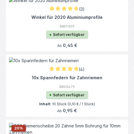
(3)
Durchschnittliche Bewertung von 4.67 von 
Winkel für 2020 Aluminiumprofile
RBS11309
Sofort verfügbar
Regulärer Preis:
0,45 €
Ab
(4)
Durchschnittliche Bewertung von 5 von 5 
10x Spannfedern für Zahnriemen
RBS10679
Sofort verfügbar
Inhalt:
10 Stück
(0,10 € / 1 Stück)
Regulärer Preis:
0,95 €
Ab
20
%