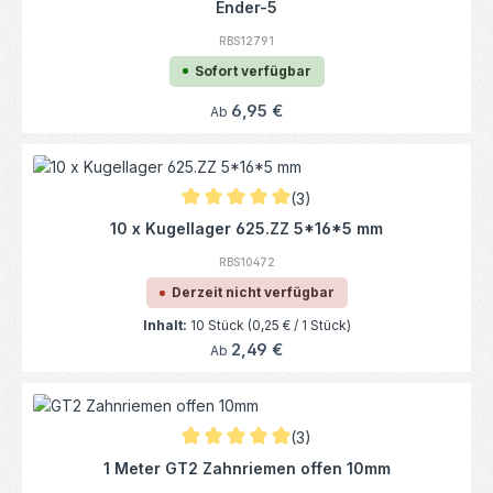
Ender-5
RBS12791
Sofort verfügbar
Regulärer Preis:
6,95 €
Ab
(3)
Durchschnittliche Bewertung von 5 von 5 
10 x Kugellager 625.ZZ 5*16*5 mm
RBS10472
Derzeit nicht verfügbar
Inhalt:
10 Stück
(0,25 € / 1 Stück)
Regulärer Preis:
2,49 €
Ab
(3)
Durchschnittliche Bewertung von 5 von 5 
1 Meter GT2 Zahnriemen offen 10mm