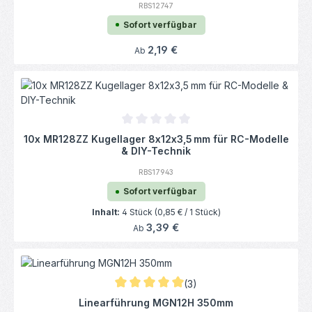
RBS12747
Sofort verfügbar
Regulärer Preis:
2,19 €
Ab
Durchschnittliche Bewertung von 0 von 5
10x MR128ZZ Kugellager 8x12x3,5 mm für RC-Modelle
& DIY-Technik
RBS17943
Sofort verfügbar
Inhalt:
4 Stück
(0,85 € / 1 Stück)
Regulärer Preis:
3,39 €
Ab
(3)
Durchschnittliche Bewertung von 5 von 5 
Linearführung MGN12H 350mm