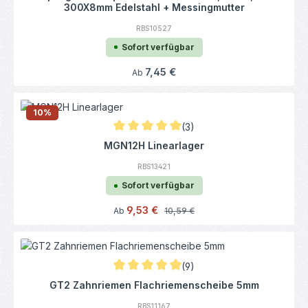
300X8mm Edelstahl + Messingmutter
RBS10527
Sofort verfügbar
Regulärer Preis:
7,45 €
Ab
10
%
(3)
Durchschnittliche Bewertung von 5 von 5 
MGN12H Linearlager
RBS13421
Sofort verfügbar
Verkaufspreis:
9,53 €
Regulärer Preis:
Ab
10,59 €
(9)
Durchschnittliche Bewertung von 5 von 5 
GT2 Zahnriemen Flachriemenscheibe 5mm
RBS11167