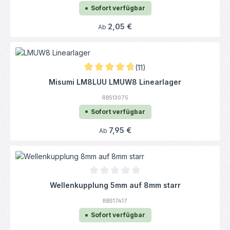
Sofort verfügbar
Regulärer Preis:
2,05 €
Ab
(11)
Durchschnittliche Bewertung von 4.86 von 
Misumi LM8LUU LMUW8 Linearlager
RBS13075
Sofort verfügbar
Regulärer Preis:
7,95 €
Ab
Durchschnittliche Bewertung von 0 von 5
Wellenkupplung 5mm auf 8mm starr
RBS17417
Sofort verfügbar