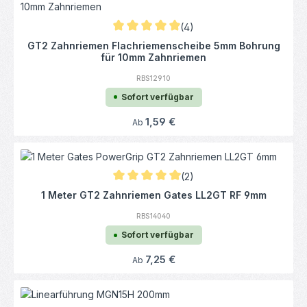
(4)
Durchschnittliche Bewertung von 5 von 5 
GT2 Zahnriemen Flachriemenscheibe 5mm Bohrung
für 10mm Zahnriemen
RBS12910
Sofort verfügbar
Regulärer Preis:
1,59 €
Ab
(2)
Durchschnittliche Bewertung von 5 von 5 
1 Meter GT2 Zahnriemen Gates LL2GT RF 9mm
RBS14040
Sofort verfügbar
Regulärer Preis:
7,25 €
Ab