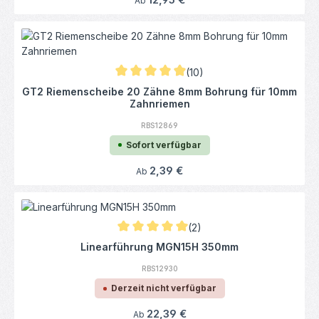
12,95 €
Ab
(10)
Durchschnittliche Bewertung von 4.9 von 5
GT2 Riemenscheibe 20 Zähne 8mm Bohrung für 10mm
Zahnriemen
RBS12869
Sofort verfügbar
Regulärer Preis:
2,39 €
Ab
(2)
Durchschnittliche Bewertung von 5 von 5 
Linearführung MGN15H 350mm
RBS12930
Derzeit nicht verfügbar
Regulärer Preis:
22,39 €
Ab