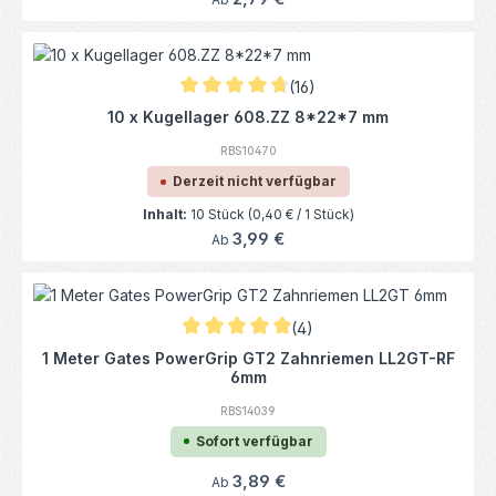
(16)
Durchschnittliche Bewertung von 4.81 von 
10 x Kugellager 608.ZZ 8*22*7 mm
RBS10470
Derzeit nicht verfügbar
Inhalt:
10 Stück
(0,40 € / 1 Stück)
Regulärer Preis:
3,99 €
Ab
(4)
Durchschnittliche Bewertung von 5 von 5 
1 Meter Gates PowerGrip GT2 Zahnriemen LL2GT-RF
6mm
RBS14039
Sofort verfügbar
Regulärer Preis:
3,89 €
Ab