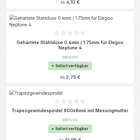
Regulärer Preis:
4,10 €
Ab
Durchschnittliche Bewertung von 0 von 5
Gehärtete Stahldüse 0.4mm / 1.75mm für Elegoo
Neptune 4
RBS16380
Sofort verfügbar
Regulärer Preis:
2,75 €
Ab
Durchschnittliche Bewertung von 0 von 5
Trapezgewindespindel 800x8mm mit Messingmutter
RBS16136
Sofort verfügbar
Regulärer Preis: