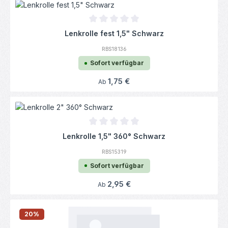
Durchschnittliche Bewertung von 0 von 5
Lenkrolle fest 1,5" Schwarz
RBS18136
Sofort verfügbar
Regulärer Preis:
1,75 €
Ab
Durchschnittliche Bewertung von 0 von 5
Lenkrolle 1,5" 360° Schwarz
RBS15319
Sofort verfügbar
Regulärer Preis:
2,95 €
Ab
20
%