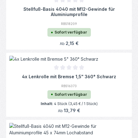
Durchschnittliche Bewertung von 0 von 5
Stellfuß-Basis 4040 mit M12-Gewinde für
Aluminiumprofile
RBS18209
Sofort verfügbar
Regulärer Preis:
2,15 €
Ab
Durchschnittliche Bewertung von 0 von 5
4x Lenkrolle mit Bremse 1,5" 360° Schwarz
RBS16373
Sofort verfügbar
Inhalt:
4 Stück
(3,45 € / 1 Stück)
Regulärer Preis:
13,79 €
Ab