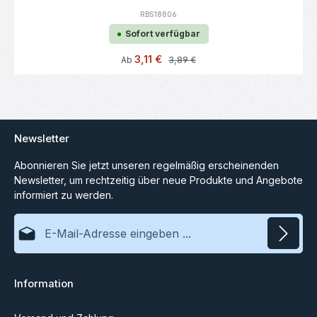
RBS18806
Sofort verfügbar
Verkaufspreis:
3,11 €
Regulärer Preis:
Ab
3,89 €
Newsletter
Abonnieren Sie jetzt unseren regelmäßig erscheinenden
Newsletter, um rechtzeitig über neue Produkte und Angebote
informiert zu werden.
E-Mail-Adresse*
Datenschutz
Information
Ich habe die
Datenschutzbestimmungen
zur Kenntnis
genommen und die
AGB
gelesen und bin mit ihnen
einverstanden.