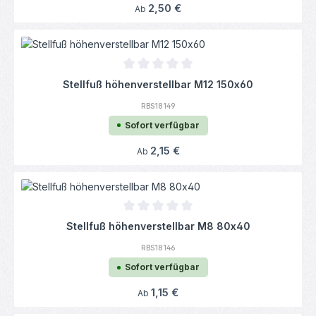
Regulärer Preis:
2,50 €
Ab
Durchschnittliche Bewertung von 0 von 5
Stellfuß höhenverstellbar M12 150x60
RBS18149
Sofort verfügbar
Regulärer Preis:
2,15 €
Ab
Durchschnittliche Bewertung von 0 von 5
Stellfuß höhenverstellbar M8 80x40
RBS18146
Sofort verfügbar
Regulärer Preis:
1,15 €
Ab