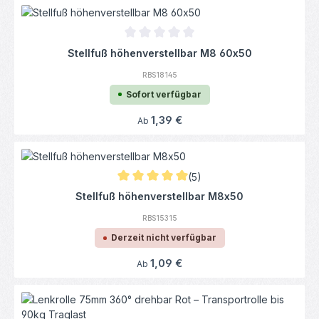
Durchschnittliche Bewertung von 0 von 5
Stellfuß höhenverstellbar M8 60x50
RBS18145
Sofort verfügbar
Regulärer Preis:
1,39 €
Ab
(5)
Durchschnittliche Bewertung von 5 von 5 
Stellfuß höhenverstellbar M8x50
RBS15315
Derzeit nicht verfügbar
Regulärer Preis:
1,09 €
Ab