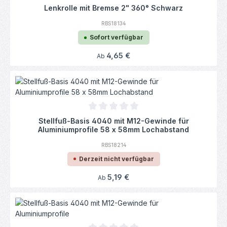
Durchschnittliche Bewertung von 0 von 5
Lenkrolle mit Bremse 2" 360° Schwarz
RBS18134
Sofort verfügbar
Regulärer Preis:
4,65 €
Ab
Durchschnittliche Bewertung von 0 von 5
Stellfuß-Basis 4040 mit M12-Gewinde für
Aluminiumprofile 58 x 58mm Lochabstand
RBS18214
Derzeit nicht verfügbar
Regulärer Preis:
5,19 €
Ab