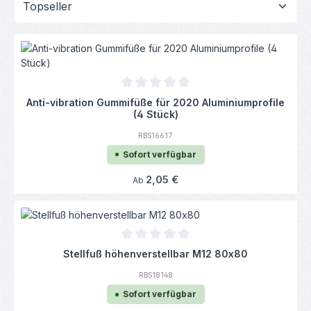
Durchschnittliche Bewertung von 0 von 5
Anti-vibration Gummifüße für 2020 Aluminiumprofile
(4 Stück)
RBS16617
Sofort verfügbar
Regulärer Preis:
2,05 €
Ab
Durchschnittliche Bewertung von 0 von 5
Stellfuß höhenverstellbar M12 80x80
RBS18148
Sofort verfügbar