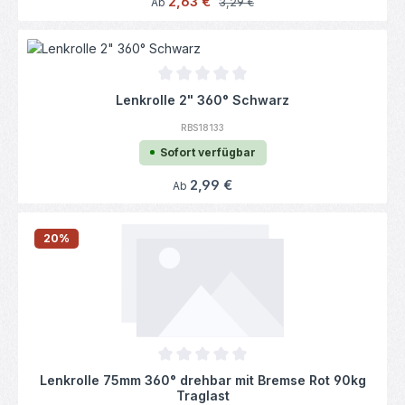
2,63 €
Regulärer Preis:
Ab
3,29 €
Durchschnittliche Bewertung von 0 von 5
Lenkrolle 2" 360° Schwarz
RBS18133
Sofort verfügbar
Regulärer Preis:
2,99 €
Ab
20
%
Durchschnittliche Bewertung von 0 von 5
Lenkrolle 75mm 360° drehbar mit Bremse Rot 90kg
Traglast