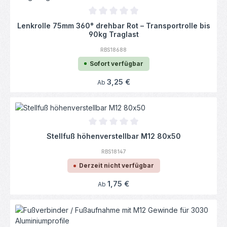
Durchschnittliche Bewertung von 0 von 5
Lenkrolle 75mm 360° drehbar Rot – Transportrolle bis
90kg Traglast
RBS18688
Sofort verfügbar
Regulärer Preis:
3,25 €
Ab
Durchschnittliche Bewertung von 0 von 5
Stellfuß höhenverstellbar M12 80x50
RBS18147
Derzeit nicht verfügbar
Regulärer Preis:
1,75 €
Ab