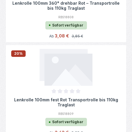
Durchschnittliche Bewertung von 0 von 5
Lenkrolle 100mm 360° drehbar Rot – Transportrolle
bis 110kg Traglast
RBS18808
Sofort verfügbar
Verkaufspreis:
3,08 €
Regulärer Preis:
Ab
3,85 €
20
%
Durchschnittliche Bewertung von 0 von 5
Lenkrolle 100mm fest Rot Transportrolle bis 110kg
Traglast
RBS18809
Sofort verfügbar
Verkaufspreis: