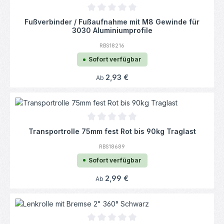
Durchschnittliche Bewertung von 0 von 5
Fußverbinder / Fußaufnahme mit M8 Gewinde für
3030 Aluminiumprofile
RBS18216
Sofort verfügbar
Regulärer Preis:
2,93 €
Ab
Durchschnittliche Bewertung von 0 von 5
Transportrolle 75mm fest Rot bis 90kg Traglast
RBS18689
Sofort verfügbar
Regulärer Preis:
2,99 €
Ab