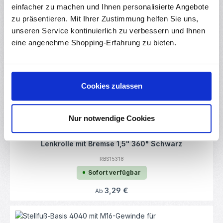
einfacher zu machen und Ihnen personalisierte Angebote
zu präsentieren. Mit Ihrer Zustimmung helfen Sie uns,
unseren Service kontinuierlich zu verbessern und Ihnen
Durchschnittliche Bewertung von 0 von 5
Fußverbinder / Fußaufnahme mit M10 Gewinde für
eine angenehme Shopping-Erfahrung zu bieten.
3030 Aluminiumprofile
RBS18217
Sofort verfügbar
Cookies zulassen
Regulärer Preis:
2,25 €
Ab
Nur notwendige Cookies
Durchschnittliche Bewertung von 0 von 5
Lenkrolle mit Bremse 1,5" 360° Schwarz
RBS15318
Sofort verfügbar
Regulärer Preis:
3,29 €
Ab