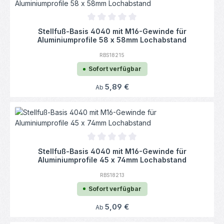
Durchschnittliche Bewertung von 0 von 5
Stellfuß-Basis 4040 mit M16-Gewinde für
Aluminiumprofile 58 x 58mm Lochabstand
RBS18215
Sofort verfügbar
Regulärer Preis:
5,89 €
Ab
Durchschnittliche Bewertung von 0 von 5
Stellfuß-Basis 4040 mit M16-Gewinde für
Aluminiumprofile 45 x 74mm Lochabstand
RBS18213
Sofort verfügbar
Regulärer Preis:
5,09 €
Ab