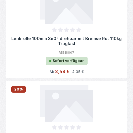
Durchschnittliche Bewertung von 0 von 5
Lenkrolle 100mm 360° drehbar mit Bremse Rot 110kg
Traglast
RBS18807
Sofort verfügbar
Verkaufspreis:
3,48 €
Regulärer Preis:
Ab
4,35 €
20
%