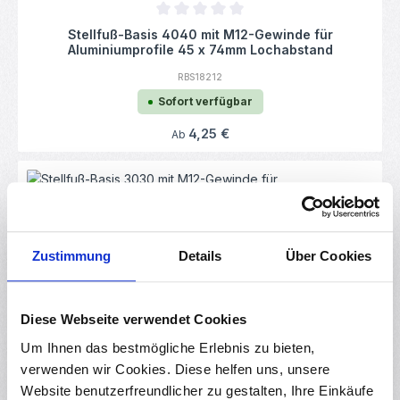
Durchschnittliche Bewertung von 0 von 5
Stellfuß-Basis 4040 mit M12-Gewinde für
Aluminiumprofile 45 x 74mm Lochabstand
RBS18212
Sofort verfügbar
Regulärer Preis:
4,25 €
Ab
Durchschnittliche Bewertung von 0 von 5
Stellfuß-Basis 3030 mit M12-Gewinde für
Zustimmung
Details
Über Cookies
Aluminiumprofile
RBS18211
Sofort verfügbar
Diese Webseite verwendet Cookies
Regulärer Preis:
3,45 €
Um Ihnen das bestmögliche Erlebnis zu bieten,
Ab
verwenden wir Cookies. Diese helfen uns, unsere
Website benutzerfreundlicher zu gestalten, Ihre Einkäufe