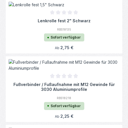
Durchschnittliche Bewertung von 0 von 5
Lenkrolle fest 2" Schwarz
RBS18135
Sofort verfügbar
Regulärer Preis:
2,75 €
Ab
Durchschnittliche Bewertung von 0 von 5
Fußverbinder / Fußaufnahme mit M12 Gewinde für
3030 Aluminiumprofile
RBS18218
Sofort verfügbar
Regulärer Preis:
2,25 €
Ab