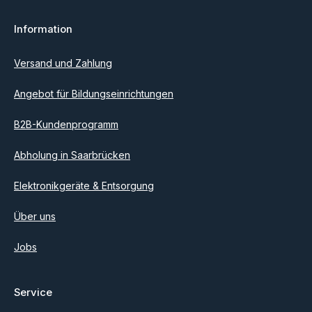
Datenschutz
Information
Ich habe die
Datenschutzbestimmungen
zur Kenntnis
genommen und die
AGB
gelesen und bin mit ihnen
einverstanden.
Versand und Zahlung
Angebot für Bildungseinrichtungen
B2B-Kundenprogramm
Abholung in Saarbrücken
Elektronikgeräte & Entsorgung
Über uns
Jobs
Service