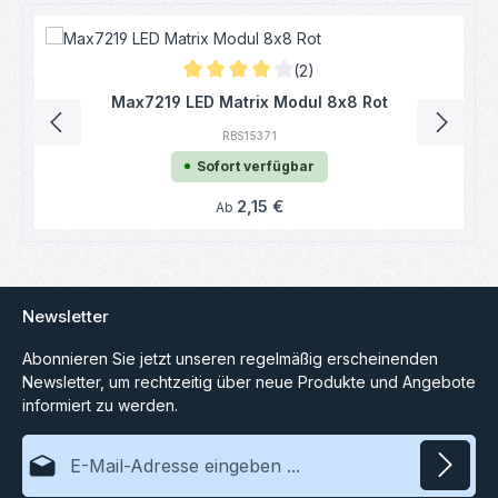
Produktgalerie überspringen
(2)
Durchschnittliche Bewertung von 4 von 5 
Max7219 LED Matrix Modul 8x8 Rot
RBS15371
Sofort verfügbar
Regulärer Preis:
2,15 €
Ab
Newsletter
Abonnieren Sie jetzt unseren regelmäßig erscheinenden
Newsletter, um rechtzeitig über neue Produkte und Angebote
informiert zu werden.
E-Mail-Adresse*