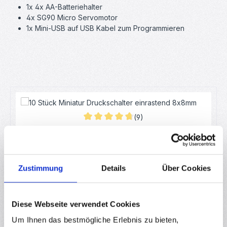
1x 4x AA-Batteriehalter
4x SG90 Micro Servomotor
1x Mini-USB auf USB Kabel zum Programmieren
Produktgalerie überspringen
(9)
Durchschnittliche Bewertung von 4.83 von
10 Stück Miniatur Druckschalter einrastend
8x8mm
RBS12915
Zustimmung
Details
Über Cookies
Sofort verfügbar
Inhalt:
10 Stück
(0,09 € / 1 Stück)
Regulärer Preis:
0,85 €
Ab
Diese Webseite verwendet Cookies
Um Ihnen das bestmögliche Erlebnis zu bieten,