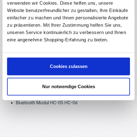
verwenden wir Cookies. Diese helfen uns, unsere
Website benutzerfreundlicher zu gestalten, Ihre Einkäufe
Es werden nur die Montageschrauben der Servos benötigt.
einfacher zu machen und Ihnen personalisierte Angebote
Empfehlenswert sind noch ein paar Kabelbinder und
zu präsentieren. Mit Ihrer Zustimmung helfen Sie uns,
Schrumpfschläuche für das Kabelmanagement.
unseren Service kontinuierlich zu verbessern und Ihnen
eine angenehme Shopping-Erfahrung zu bieten.
Cookies zulassen
Optionale Teile für den Otto+ bzw. Otto Plus DIY-Roboter:
Sound-Sensor
Nur notwendige Cookies
Touch-Sensor
LED-Matrix
Bluetooth Modul HC-05 HC-06