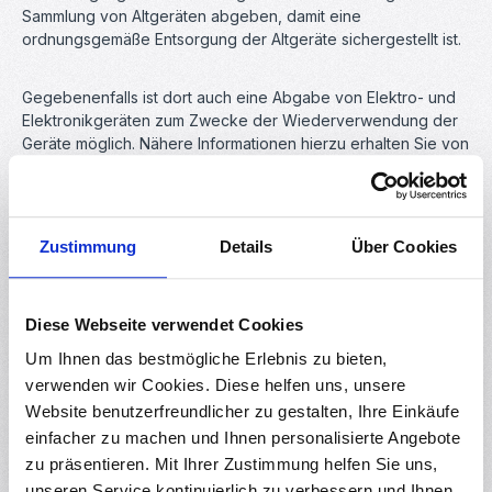
Sammlung von Altgeräten abgeben, damit eine
ordnungsgemäße Entsorgung der Altgeräte sichergestellt ist.
Gegebenenfalls ist dort auch eine Abgabe von Elektro- und
Elektronikgeräten zum Zwecke der Wiederverwendung der
Geräte möglich. Nähere Informationen hierzu erhalten Sie von
der jeweiligen Sammel- bzw. Rücknahmestelle.
Unter dem folgenden Link besteht die Möglichkeit, sich ein
Zustimmung
Details
Über Cookies
Onlineverzeichnis der Sammel und Rücknahmestellen
anzuzeigen zu lassen:
Diese Webseite verwendet Cookies
https://www.stiftung-ear.de/verzeichnisse/
Um Ihnen das bestmögliche Erlebnis zu bieten,
verwenden wir Cookies. Diese helfen uns, unsere
Website benutzerfreundlicher zu gestalten, Ihre Einkäufe
3. Hinweis zum Datenschutz
einfacher zu machen und Ihnen personalisierte Angebote
zu präsentieren. Mit Ihrer Zustimmung helfen Sie uns,
Auf zu entsorgenden Altgeräten befinden sich teilweise
unseren Service kontinuierlich zu verbessern und Ihnen