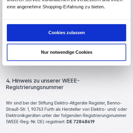
sensible personenbezogene Daten (etwa auf einem PC oder
eine angenehme Shopping-Erfahrung zu bieten.
einem Smartphone), die nicht in die Hände Dritter gelangen
dürfen.
Cookies zulassen
Wir weisen ausdrücklich darauf hin, dass Endnutzer von
Altgeräten eigenverantwortlich für die Löschung
personenbezogener Daten auf den zu entsorgenden
Nur notwendige Cookies
Altgeräten sorgen müssen.
4. Hinweis zu unserer WEEE-
Registrierungsnummer
Wir sind bei der Stiftung Elektro-Altgeräte Register, Benno-
Strauß-Str. 1, 90763 Fürth als Hersteller von Elektro- und/ oder
Elektronikgeräten unter der folgenden Registrierungsnummer
(WEEE-Reg.-Nr. DE) registriert:
DE 72848619