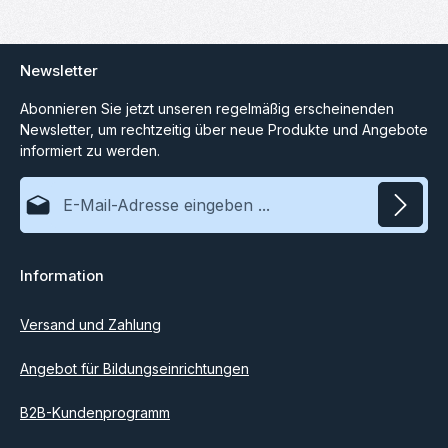
Newsletter
Abonnieren Sie jetzt unseren regelmäßig erscheinenden
Newsletter, um rechtzeitig über neue Produkte und Angebote
informiert zu werden.
E-Mail-Adresse*
Datenschutz
Information
Ich habe die
Datenschutzbestimmungen
zur Kenntnis
genommen und die
AGB
gelesen und bin mit ihnen
einverstanden.
Versand und Zahlung
Angebot für Bildungseinrichtungen
B2B-Kundenprogramm