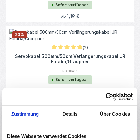
Sofort verfügbar
Regulärer Preis:
1,19 €
Ab
20
%
(2)
Durchschnittliche Bewertung von 5 von 5 
Servokabel 500mm/50cm Verlängerungskabel JR
Futaba/Graupner
RBS10418
Sofort verfügbar
Verkaufspreis:
1,08 €
Regulärer Preis:
Ab
1,35 €
Zustimmung
Details
Über Cookies
(4)
Durchschnittliche Bewertung von 5 von 5 
1 Meter Verlängerungskabel für Schrittmotoren
RBS10597
Diese Webseite verwendet Cookies