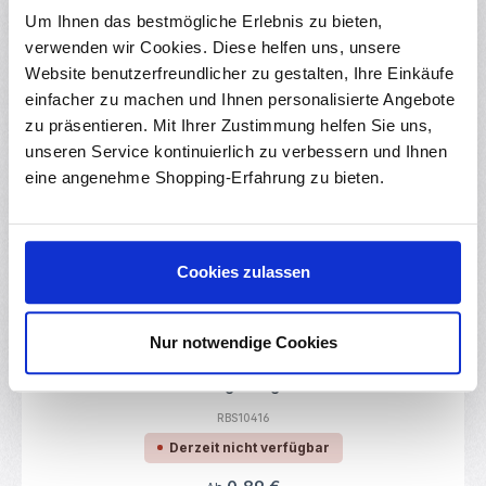
Sofort verfügbar
Um Ihnen das bestmögliche Erlebnis zu bieten,
verwenden wir Cookies. Diese helfen uns, unsere
Regulärer Preis:
0,85 €
Ab
Website benutzerfreundlicher zu gestalten, Ihre Einkäufe
einfacher zu machen und Ihnen personalisierte Angebote
zu präsentieren. Mit Ihrer Zustimmung helfen Sie uns,
unseren Service kontinuierlich zu verbessern und Ihnen
Durchschnittliche Bewertung von 0 von 5
Servo Kabel Stecker-Stecker 1 Meter
eine angenehme Shopping-Erfahrung zu bieten.
RBS13173
Sofort verfügbar
Regulärer Preis:
1,85 €
Ab
Cookies zulassen
Nur notwendige Cookies
(4)
Durchschnittliche Bewertung von 4.88 von
RC Servo Verlängerungskabel 150mm
RBS10416
Derzeit nicht verfügbar
Regulärer Preis: