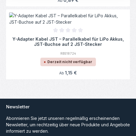
0,89 €
Ab
Durchschnittliche Bewertung von 0 von 5
Y-Adapter Kabel JST – Parallelkabel für LiPo Akkus,
JST-Buchse auf 2 JST-Stecker
RBS18724
Derzeit nicht verfügbar
Regulärer Preis:
1,15 €
Ab
Newsletter
Abonnieren Sie jetzt unseren regelmäßig erscheinenden
Newsletter, um rechtzeitig über neue Produkte und Angebote
informiert zu werden.