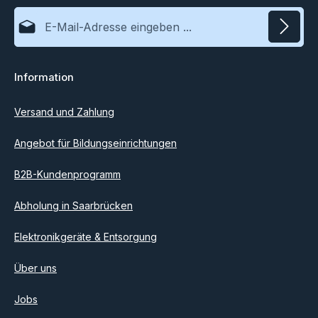
E-Mail-Adresse*
Datenschutz
Information
Ich habe die
Datenschutzbestimmungen
zur Kenntnis
genommen und die
AGB
gelesen und bin mit ihnen
einverstanden.
Versand und Zahlung
Angebot für Bildungseinrichtungen
B2B-Kundenprogramm
Abholung in Saarbrücken
Elektronikgeräte & Entsorgung
Über uns
Jobs