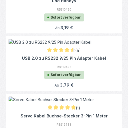
und Handys
RBS10480
Sofort verfügbar
Regulärer Preis:
3,19 €
Ab
(4)
Durchschnittliche Bewertung von 4.38 von
USB 2.0 zu RS232 9/25 Pin Adapter Kabel
RBS10425
Sofort verfügbar
Regulärer Preis:
3,79 €
Ab
(1)
Durchschnittliche Bewertung von 5 von 5 
Servo Kabel Buchse-Stecker 3-Pin 1 Meter
RBS12958