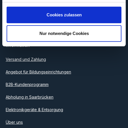
Newsletter, um rechtzeitig über neue Produkte und Angebote
informiert zu werden.
Cookies zulassen
E-Mail-Adresse*
Nur notwendige Cookies
Datenschutz
Information
Ich habe die
Datenschutzbestimmungen
zur Kenntnis
genommen und die
AGB
gelesen und bin mit ihnen
einverstanden.
Versand und Zahlung
Angebot für Bildungseinrichtungen
B2B-Kundenprogramm
Abholung in Saarbrücken
Elektronikgeräte & Entsorgung
Über uns