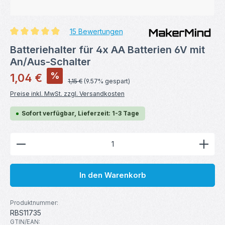
15 Bewertungen
Durchschnittliche Bewertung von 4.93 von 5 Sternen
Batteriehalter für 4x AA Batterien 6V mit
An/Aus-Schalter
Verkaufspreis:
%
1,04 €
Regulärer Preis:
1,15 €
(9.57% gespart)
Preise inkl. MwSt. zzgl. Versandkosten
Sofort verfügbar, Lieferzeit: 1-3 Tage
Produkt Anzahl: Gib den gewünschten Wert ein ode
In den Warenkorb
Produktnummer:
RBS11735
GTIN/EAN: