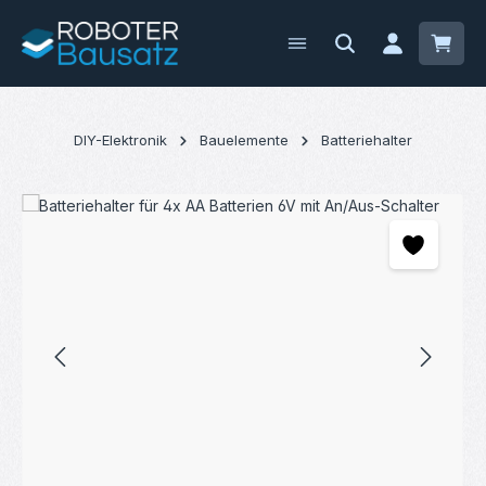
Zum Hauptinhalt springen
Waren
DIY-Elektronik
Bauelemente
Batteriehalter
Bildergalerie überspringen