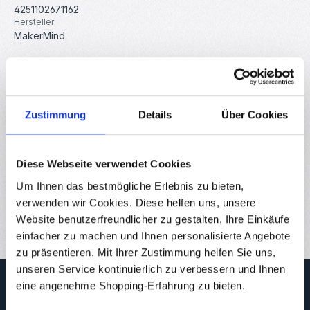
4251102671162
Hersteller:
MakerMind
Beschreibung
Batteriegehäuse aus schlagfesten ABS mit Deckel und
Zustimmung
Details
Über Cookies
Anschlusskabel - ideal als externe Stromquelle für DIY-
Elektronik Pro…
Mehr
Eigenschaften
Diese Webseite verwendet Cookies
Downloads
Um Ihnen das bestmögliche Erlebnis zu bieten,
verwenden wir Cookies. Diese helfen uns, unsere
Bewertungen
15
Website benutzerfreundlicher zu gestalten, Ihre Einkäufe
einfacher zu machen und Ihnen personalisierte Angebote
zu präsentieren. Mit Ihrer Zustimmung helfen Sie uns,
unseren Service kontinuierlich zu verbessern und Ihnen
Newsletter
eine angenehme Shopping-Erfahrung zu bieten.
Abonnieren Sie jetzt unseren regelmäßig erscheinenden