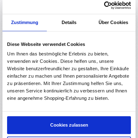
RBS16014
Sofort verfügbar
Regulärer Preis:
Zustimmung
Details
Über Cookies
2,09 €
Ab
Diese Webseite verwendet Cookies
Um Ihnen das bestmögliche Erlebnis zu bieten,
Durchschnittliche Bewertung von 0 von 5
verwenden wir Cookies. Diese helfen uns, unsere
Magnetschale für Schrauben Handy Reparatur
Werkzeug (schwarz)
Website benutzerfreundlicher zu gestalten, Ihre Einkäufe
einfacher zu machen und Ihnen personalisierte Angebote
RBS17693
zu präsentieren. Mit Ihrer Zustimmung helfen Sie uns,
Sofort verfügbar
unseren Service kontinuierlich zu verbessern und Ihnen
Regulärer Preis:
2,45 €
Ab
eine angenehme Shopping-Erfahrung zu bieten.
Cookies zulassen
(1)
Durchschnittliche Bewertung von 4 von 5 
Magnetschale für Schrauben Handy Reparatur