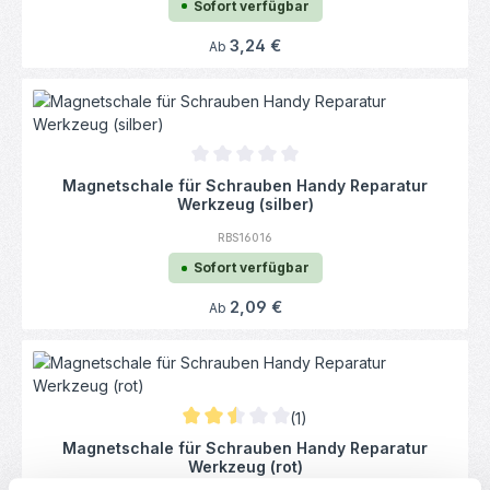
Sofort verfügbar
Regulärer Preis:
3,24 €
Ab
Durchschnittliche Bewertung von 0 von 5
Magnetschale für Schrauben Handy Reparatur
Werkzeug (silber)
RBS16016
Sofort verfügbar
Regulärer Preis:
2,09 €
Ab
(1)
Durchschnittliche Bewertung von 2.5 von 5
Magnetschale für Schrauben Handy Reparatur
Werkzeug (rot)