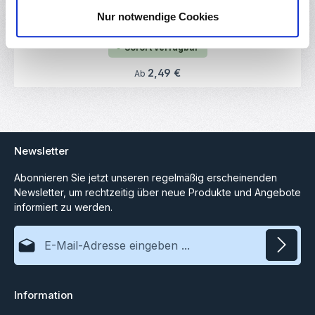
Werkzeug (lila)
Nur notwendige Cookies
RBS16017
Sofort verfügbar
Regulärer Preis:
2,49 €
Ab
Newsletter
Abonnieren Sie jetzt unseren regelmäßig erscheinenden
Newsletter, um rechtzeitig über neue Produkte und Angebote
informiert zu werden.
E-Mail-Adresse*
Datenschutz
Information
Ich habe die
Datenschutzbestimmungen
zur Kenntnis
genommen und die
AGB
gelesen und bin mit ihnen