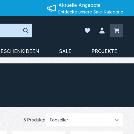
Aktuelle Angebote
Entdecke unsere Sale-Kategorie
Warenko
Du hast 0 Produkte auf
GESCHENKIDEEN
SALE
PROJEKTE
5 Produkte