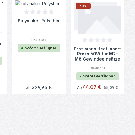
20
%
Durchschnittliche Bewertung von 0 von 5 Sternen
Polymaker Polysher
nen
Bewertung von 4.75 von 5 Sternen
™
RBS13487
x
Durchschnittliche Bewertu
Sofort verfügbar
Präzisions Heat Insert
Press 60W für M2-
M8 Gewindeeinsätze
mit
RBS18721
Temperaturregelung
Sofort verfügbar
Verkaufspreis:
44,07 €
Regulärer Preis:
329,95 €
Regulärer Preis:
Ab
55,09 €
Ab