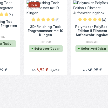
10
%
(6)
ittliche Bewertung von 4.92 von 5 Sternen
(5)
(4)
ing Tool:
Durchschnittliche Bewertung von 4.7 von 5 Ster
Durchschnittliche 
 Entgraten
3D-Finishing Tool:
Polymaker PolyBox
Entgratmesser mit 10
Edition Ⅱ Filament
Klingen
Aufbewahrungsbo
2135
RBS12136
RBS13488
verfügbar
Sofort verfügbar
Sofort verfügbar
Verkaufspreis:
6,92 €
rer Preis:
29 €
Regulärer Preis:
Regulärer Preis:
68,95 €
Ab
7,69 €
Ab