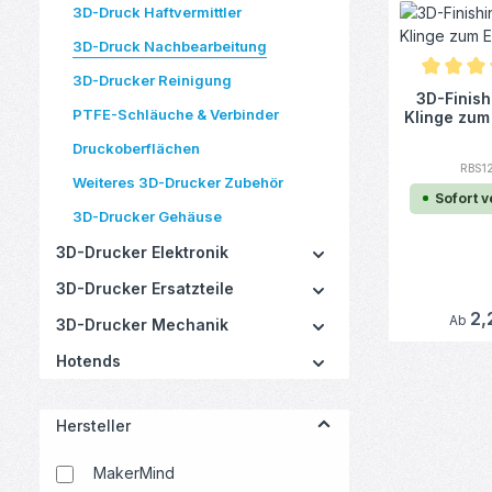
3D-Druck Haftvermittler
3D-Druck Nachbearbeitung
3D-Drucker Reinigung
Durchschn
3D-Finish
PTFE-Schläuche & Verbinder
Klinge zum
Druckoberflächen
RBS1
Weiteres 3D-Drucker Zubehör
Sofort 
3D-Drucker Gehäuse
3D-Drucker Elektronik
3D-Drucker Ersatzteile
Regulä
2,
Ab
3D-Drucker Mechanik
Hotends
Hersteller
MakerMind