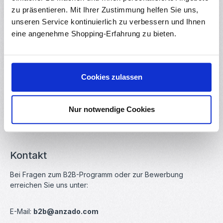
ausgewählten Artikeln, Sonderkonditionen und attraktiven
zu präsentieren. Mit Ihrer Zustimmung helfen Sie uns,
Top-Preisen. Er bietet eine kompakte Übersicht und
unseren Service kontinuierlich zu verbessern und Ihnen
erleichtert die Planung wiederkehrender Bestellungen.
eine angenehme Shopping-Erfahrung zu bieten.
Für wen ist das B2B-Programm geeignet?
Unternehmen mit regelmäßigem oder
Cookies zulassen
projektbezogenem Bedarf
Geschäftskunden mit wiederkehrenden Bestellungen
Kunden, die Wert auf persönliche Betreuung,
Nur notwendige Cookies
Verlässlichkeit und Planungssicherheit legen
Kontakt
Bei Fragen zum B2B-Programm oder zur Bewerbung
erreichen Sie uns unter:
E-Mail:
b2b@anzado.com