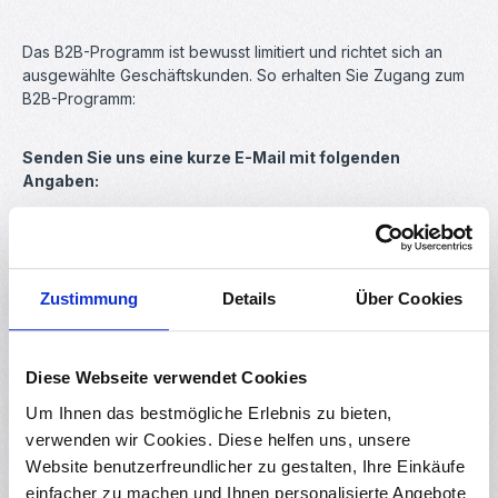
Das B2B-Programm ist bewusst limitiert und richtet sich an
ausgewählte Geschäftskunden. So erhalten Sie Zugang zum
B2B-Programm:
Senden Sie uns eine kurze E-Mail mit folgenden
Angaben:
Firmenname und Ansprechpartner
Kurze Beschreibung Ihres Bedarfs, Projekts oder warum
Sie am B2B-Programm teilnehmen möchten
Zustimmung
Details
Über Cookies
Ihre Anfrage wird innerhalb eines Arbeitstages geprüft. Nach
erfolgreicher Prüfung schalten wir Ihr Kundenkonto für das
Diese Webseite verwendet Cookies
B2B-Programm frei und informieren Sie per E-Mail.
Um Ihnen das bestmögliche Erlebnis zu bieten,
verwenden wir Cookies. Diese helfen uns, unsere
Exklusiver B2B-Produktkatalog
Website benutzerfreundlicher zu gestalten, Ihre Einkäufe
einfacher zu machen und Ihnen personalisierte Angebote
B2B-Kunden erhalten einen eigenen Produktkatalog mit