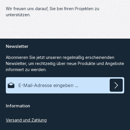
Wir freuen uns darauf, Sie bei Ihren Projekten zu
unterstützen.
Newsletter
Abonnieren Sie jetzt unseren regelmäßig erscheinenden
Newsletter, um rechtzeitig über neue Produkte und Angebote
informiert zu werden.
E-Mail-Adresse*
Datenschutz
Information
Ich habe die
Datenschutzbestimmungen
zur Kenntnis
genommen und die
AGB
gelesen und bin mit ihnen
einverstanden.
Versand und Zahlung