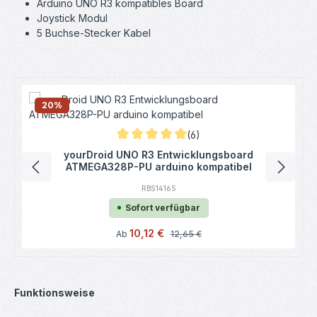
Arduino UNO R3 kompatibles Board
Joystick Modul
5 Buchse-Stecker Kabel
Produktgalerie überspringen
20
%
(6)
Durchschnittliche Bewertung von 5 von 5 
yourDroid UNO R3 Entwicklungsboard
ATMEGA328P-PU arduino kompatibel
RBS14165
Sofort verfügbar
Verkaufspreis:
10,12 €
Regulärer Preis:
Ab
12,65 €
Funktionsweise