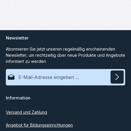
Newsletter
Abonnieren Sie jetzt unseren regelmäßig erscheinenden
Newsletter, um rechtzeitig über neue Produkte und Angebote
informiert zu werden.
E-Mail-Adresse*
Datenschutz
Information
Ich habe die
Datenschutzbestimmungen
zur Kenntnis
genommen und die
AGB
gelesen und bin mit ihnen
einverstanden.
Versand und Zahlung
Angebot für Bildungseinrichtungen