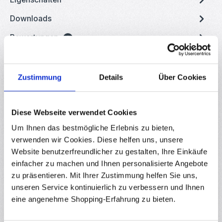
Downloads
Bewertungen
2
Zustimmung
Details
Über Cookies
Produktgalerie überspringen
Zubehör
Diese Webseite verwendet Cookies
Um Ihnen das bestmögliche Erlebnis zu bieten,
(18)
verwenden wir Cookies. Diese helfen uns, unsere
Durchschnittliche Bewertung von 4.86 von 
Batteriehalter für 8x AA Batterien 12V mit An/Aus-
Website benutzerfreundlicher zu gestalten, Ihre Einkäufe
Schalter
einfacher zu machen und Ihnen personalisierte Angebote
RBS11733
zu präsentieren. Mit Ihrer Zustimmung helfen Sie uns,
Batteriegehäuse aus schlagfesten ABS mit Deckel und
unseren Service kontinuierlich zu verbessern und Ihnen
Anschlusskabel - ideal als externe Stromquelle für DIY-Elektronik
eine angenehme Shopping-Erfahrung zu bieten.
Projekte (z. B. Arduino oder Microcontroller-Projekte). Dieses
Gehäuse kann acht AA-Batterien halten. Der Batteriehalter ist
Sofort verfügbar
mit 125x70x20mm sehr kompakt und besitzt einen Ein-/Aus-