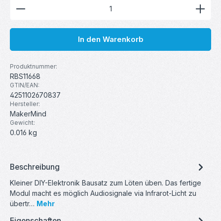
Produkt Anzahl: Gib den gewünschten Wert ein ode
In den Warenkorb
Produktnummer:
RBS11668
GTIN/EAN:
4251102670837
Hersteller:
MakerMind
Gewicht:
0.016 kg
Beschreibung
Kleiner DIY-Elektronik Bausatz zum Löten üben. Das fertige
Modul macht es möglich Audiosignale via Infrarot-Licht zu
übertr…
Mehr
Eigenschaften