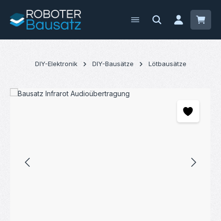
Zum Hauptinhalt springen
Waren
DIY-Elektronik
DIY-Bausätze
Lötbausätze
Bildergalerie überspringen