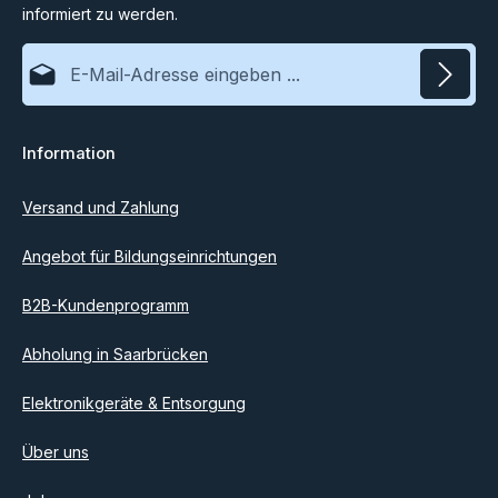
Bausatz: Relais mit Infrarot-Näherungssensor
informiert zu werden.
E-Mail-Adresse*
Datenschutz
Information
Ich habe die
Datenschutzbestimmungen
zur Kenntnis
genommen und die
AGB
gelesen und bin mit ihnen
einverstanden.
Versand und Zahlung
Angebot für Bildungseinrichtungen
B2B-Kundenprogramm
Abholung in Saarbrücken
Elektronikgeräte & Entsorgung
Über uns