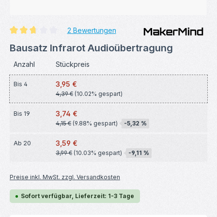
2 Bewertungen
Durchschnittliche Bewertung von 2.75 von 5 Sternen
Bausatz Infrarot Audioübertragung
Anzahl
Stückpreis
3,95 €
Bis
4
4,39 €
(10.02% gespart)
3,74 €
Bis
19
4,15 €
(9.88% gespart)
-5,32 %
3,59 €
Ab
20
3,99 €
(10.03% gespart)
-9,11 %
Preise inkl. MwSt. zzgl. Versandkosten
Sofort verfügbar, Lieferzeit: 1-3 Tage