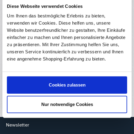
Inhalt:
1 Stück
Diese Webseite verwendet Cookies
Preise inkl. MwSt. zzgl. Versandkosten
Um Ihnen das bestmögliche Erlebnis zu bieten,
Sofort verfügbar, Lieferzeit: 1-3 Tage
verwenden wir Cookies. Diese helfen uns, unsere
Website benutzerfreundlicher zu gestalten, Ihre Einkäufe
Produkt Anzahl: Gib den gewünschten Wert ein ode
einfacher zu machen und Ihnen personalisierte Angebote
zu präsentieren. Mit Ihrer Zustimmung helfen Sie uns,
unseren Service kontinuierlich zu verbessern und Ihnen
In den Warenkorb
eine angenehme Shopping-Erfahrung zu bieten.
Produktnummer:
RBS11666
Cookies zulassen
GTIN/EAN:
4251102616668
Gewicht:
0.06 kg
Nur notwendige Cookies
Newsletter