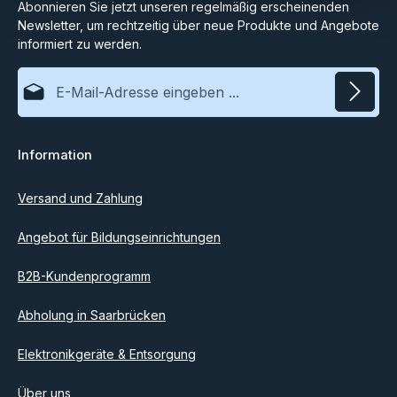
Abonnieren Sie jetzt unseren regelmäßig erscheinenden
Newsletter, um rechtzeitig über neue Produkte und Angebote
informiert zu werden.
E-Mail-Adresse*
Datenschutz
Information
Ich habe die
Datenschutzbestimmungen
zur Kenntnis
genommen und die
AGB
gelesen und bin mit ihnen
einverstanden.
Versand und Zahlung
Angebot für Bildungseinrichtungen
B2B-Kundenprogramm
Abholung in Saarbrücken
Elektronikgeräte & Entsorgung
Über uns