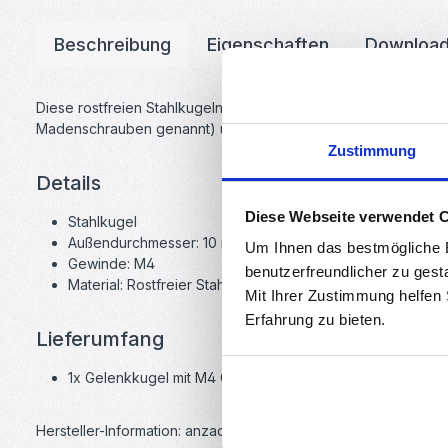
Beschreibung
Eigenschaften
Downloa
Diese rostfreien Stahlkugeln mit M4 Gewinde dienen als Gel
Madenschrauben genannt) und einem Carbonrohr ensteht so 
Zustimmung
Details
Diese Webseite verwendet 
Stahlkugel
Außendurchmesser: 10 mm
Um Ihnen das bestmögliche E
Gewinde: M4
benutzerfreundlicher zu gest
Material: Rostfreier Stahl
Mit Ihrer Zustimmung helfen
Erfahrung zu bieten.
Lieferumfang
1x Gelenkkugel mit M4 Gewinde aus rostfreiem Stahl
Hersteller-Information: anzado GmbH, Römerstadt 2-4, 66121 