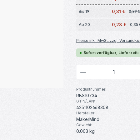
0,31 €
Bis
19
0,39 €
0,28 €
Ab
20
0,35 
Preise inkl. MwSt. zzgl. Versandko
Sofort verfügbar, Lieferzeit:
Produkt Anzahl: G
Produktnummer:
RBS10734
GTIN/EAN:
4251102668308
Hersteller:
MakerMind
Gewicht:
0.003 kg