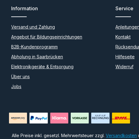
Carbonrohren
chpräziser,
Information
Service
tungsfreier
e Montage mit
Versand und Zahlung
Anleitunge
en oder
deal für
Angebot für Bildungseinrichtungen
Kontakt
n, bei denen
gt sind. Durch
B2B-Kundenprogramm
Rücksendu
 bleiben die
er an Ort und
Abholung in Saarbrücken
Hilfeseite
noch leicht
modulare
Elektronikgeräte & Entsorgung
Widerruf
esondere bei
Über uns
nen mit
l-Kopf-
Jobs
 mit Senkung)
dym-Eisen-
Delta-3D-
hlkugeln
enkbar,
Alle Preise inkl. gesetzl. Mehrwertsteuer zzgl.
Versandkosten
 mm mit 4 mm