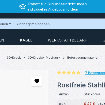
Rabatt für Bildungseinrichtungen
individuelles Angebot anfordern
gorien
EN
KABEL
WERKSTATTBEDARF
3D-Druck
3D-Drucker Mechanik
Befestigungsmaterial
7 Bewertun
Durchschnittliche Bewertung v
Rostfreie Stah
Anzahl
Stückpreis
0,47 €
Bis
4
0,59 