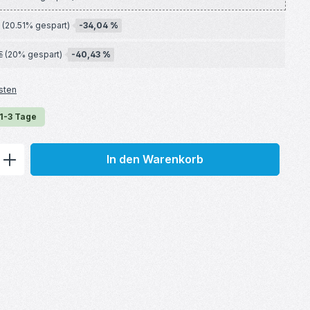
-34,04 %
(20.51% gespart)
-40,43 %
€
(20% gespart)
sten
 1-3 Tage
ib den gewünschten Wert ein oder benu
In den Warenkorb