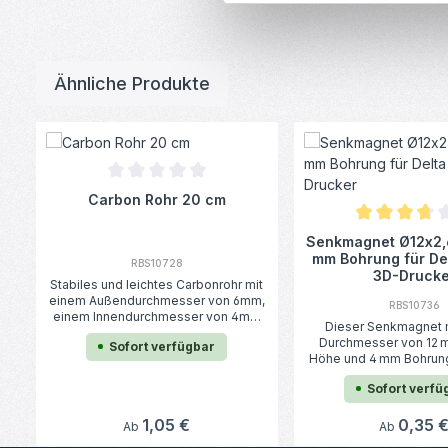
Ähnliche Produkte
Produktgalerie überspringen
Durchschnittliche Bewertung von 0 von 5 Sternen
Carbon Rohr 20 cm
Durchschnittl
Senkmagnet Ø12x2,
mm Bohrung für De
RBS10728
3D-Drucke
Stabiles und leichtes Carbonrohr mit
einem Außendurchmesser von 6mm,
RBS10736
einem Innendurchmesser von 4mm
Dieser Senkmagnet 
und 20 cm Länge. Ideal zum bauen
Durchmesser von 12 
Sofort verfügbar
von Verstärkungen und Anlenkungen
Höhe und 4 mm Bohrung 
im RC-Modellbau oder als
geeignet für den Ei
Verbindungsstück für Delta Kossel
Sofort verfü
magnetischen Gelenks
3D-Drucker. Carbonfaser-Produkte
Delta-Kossel-3D-Dru
sind sehr hitzebeständig und
Regulärer Preis:
1,05 €
Kombination mit Stahl
Regulärer P
0,35 
Ab
Ab
vertragen Temperaturen von bis zu
Gewindestiften (
200 °C ohne sich zu verziehen. Die