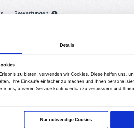
ds
Bewertungen
7
enkkugeln bei dem magnetischen Gelenksystem von Delta Kossel 3D
ein Arm des 3D-Druckers.
Details
Cookies
rlebnis zu bieten, verwenden wir Cookies. Diese helfen uns, u
alten, Ihre Einkäufe einfacher zu machen und Ihnen personalisie
 Sie uns, unseren Service kontinuierlich zu verbessern und Ihn
Nur notwendige Cookies
Saarbrücken Deutschland, info@roboter-bausatz.de