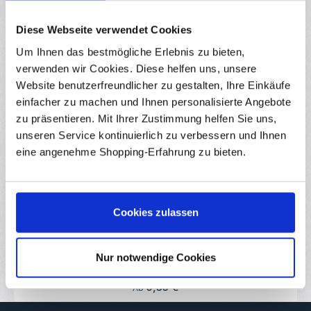
Bewertungen
Diese Webseite verwendet Cookies
Um Ihnen das bestmögliche Erlebnis zu bieten,
verwenden wir Cookies. Diese helfen uns, unsere
Website benutzerfreundlicher zu gestalten, Ihre Einkäufe
Produktgalerie überspringen
Ähnliche Produkte
einfacher zu machen und Ihnen personalisierte Angebote
zu präsentieren. Mit Ihrer Zustimmung helfen Sie uns,
unseren Service kontinuierlich zu verbessern und Ihnen
eine angenehme Shopping-Erfahrung zu bieten.
(2)
Durchschnittliche Bewertung von 3.75 von 
Senkmagnet Ø12x2,6 mm mit 4 mm Bohrung für Delta
Kossel 3D-Drucker
RBS10736
Cookies zulassen
Dieser Senkmagnet mit einem Durchmesser von 12 mm, 2,6 mm
Höhe und 4 mm Bohrung ist speziell geeignet für den Einsatz in
magnetischen Gelenksystemen von Delta-Kossel-3D-Druckern.
In Kombination mit Stahlkugeln, M4-Gewindestiften (z. B.
Nur notwendige Cookies
Sofort verfügbar
Madenschrauben) und Carbonrohren entsteht daraus ein
hochpräziser, leichtgängiger und wartungsfreier Gelenkarm. Die
Senkbohrung ermöglicht eine bündige Montage mit
Regulärer Preis:
0,35 €
Ab
Flachkopfschrauben oder Gewindestiften – ideal für bewegliche
Verbindungen, bei denen Präzision und Halt gefragt sind. Durch