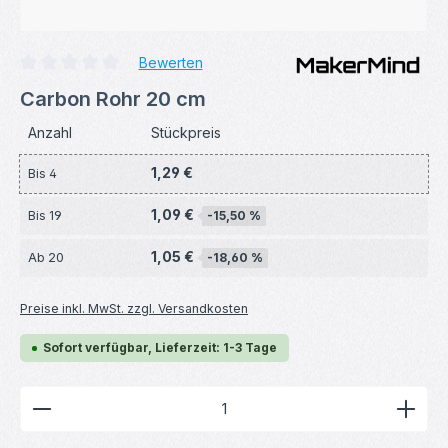
Bewerten
Durchschnittliche Bewertung von 0 von 5 Sternen
Carbon Rohr 20 cm
Anzahl
Stückpreis
1,29 €
Bis
4
1,09 €
Bis
19
-15,50 %
1,05 €
Ab
20
-18,60 %
Preise inkl. MwSt. zzgl. Versandkosten
Sofort verfügbar, Lieferzeit: 1-3 Tage
Produkt Anzahl: Gib den gewünschten Wert ein ode