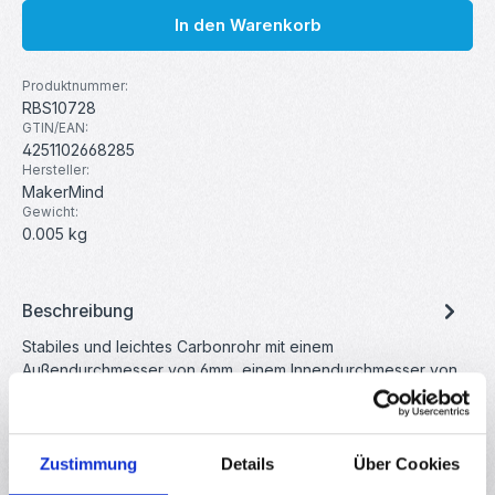
In den Warenkorb
Produktnummer:
RBS10728
GTIN/EAN:
4251102668285
Hersteller:
MakerMind
Gewicht:
0.005 kg
Beschreibung
Stabiles und leichtes Carbonrohr mit einem
Außendurchmesser von 6mm, einem Innendurchmesser von
4mm und 20 cm Länge. Ideal…
Mehr
Eigenschaften
Zustimmung
Details
Über Cookies
Downloads