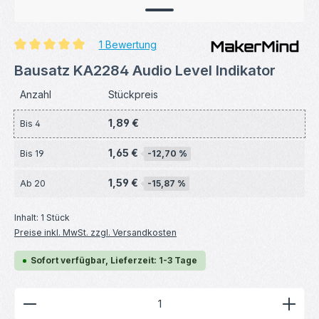
1 Bewertung
Durchschnittliche Bewertung von 5 von 5 Sternen
Bausatz KA2284 Audio Level Indikator
Anzahl
Stückpreis
1,89 €
Bis
4
1,65 €
Bis
19
-12,70 %
1,59 €
Ab
20
-15,87 %
Inhalt:
1 Stück
Preise inkl. MwSt. zzgl. Versandkosten
Sofort verfügbar, Lieferzeit: 1-3 Tage
Produkt Anzahl: Gib den gewünschten Wert ein ode