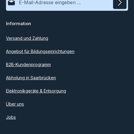
Versorgungsspannung: DC 9V-12V Zwei Steuermodis Bar/Dot-
Anzeige Lieferumfang 1x LM3915 Lautstärkeanzeige Bausatz mit
allen benötigten Teilen Anleitung zum Download
Datenschutz
Information
Ich habe die
Datenschutzbestimmungen
zur Kenntnis
genommen und die
AGB
gelesen und bin mit ihnen
einverstanden.
Versand und Zahlung
Angebot für Bildungseinrichtungen
B2B-Kundenprogramm
Abholung in Saarbrücken
Elektronikgeräte & Entsorgung
Über uns
Jobs