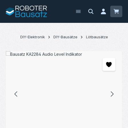
Zum Hauptinhalt springen
Waren
DIY-Elektronik
DIY-Bausätze
Lötbausätze
Bildergalerie überspringen