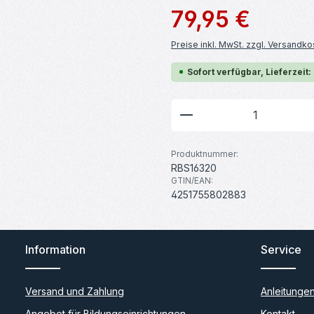
Regulärer Preis:
79,95 €
Preise inkl. MwSt. zzgl. Versandko
Sofort verfügbar, Lieferzeit:
Produkt Anzahl: G
Produktnummer:
RBS16320
GTIN/EAN:
4251755802883
Information
Service
Versand und Zahlung
Anleitunge
Angebot für Bildungseinrichtungen
Kontakt