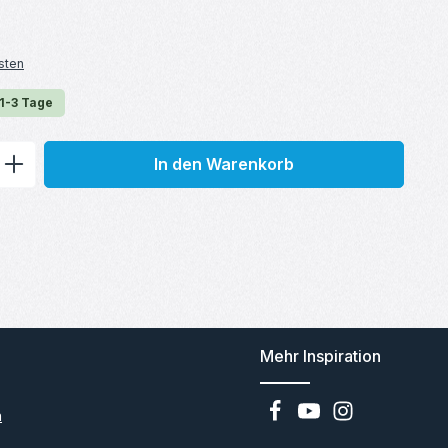
sten
 1-3 Tage
ib den gewünschten Wert ein oder benu
In den Warenkorb
Mehr Inspiration
n