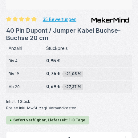
35 Bewertungen
Durchschnittliche Bewertung von 4.97 von 5 Sternen
40 Pin Dupont / Jumper Kabel Buchse-
Buchse 20 cm
Anzahl
Stückpreis
0,95 €
Bis
4
0,75 €
Bis
19
-21,05 %
0,69 €
Ab
20
-27,37 %
Inhalt:
1 Stück
Preise inkl. MwSt. zzgl. Versandkosten
Sofort verfügbar, Lieferzeit: 1-3 Tage
Produkt Anzahl: Gib den gewünschten Wert ein ode