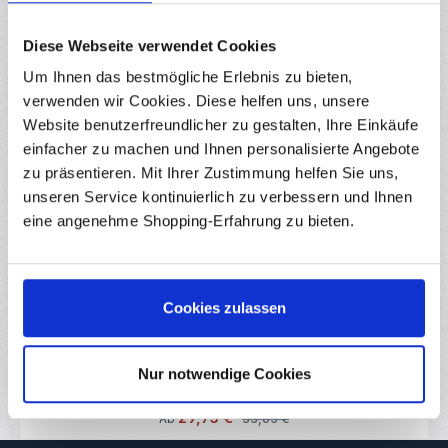
Downloads
Diese Webseite verwendet Cookies
Bewertungen
35
Um Ihnen das bestmögliche Erlebnis zu bieten,
verwenden wir Cookies. Diese helfen uns, unsere
Website benutzerfreundlicher zu gestalten, Ihre Einkäufe
einfacher zu machen und Ihnen personalisierte Angebote
Produktgalerie überspringen
zu präsentieren. Mit Ihrer Zustimmung helfen Sie uns,
Zubehör
unseren Service kontinuierlich zu verbessern und Ihnen
10
%
eine angenehme Shopping-Erfahrung zu bieten.
(24)
Durchschnittliche Bewertung von 4.83 von 
Starter Kit für Arduino UNO R3 RFID
RBS11368
Cookies zulassen
Arduino UNO R3 Starter Kit mit RFID – mit deutscher Anleitung und
24 Projekten Das UNO R3 arduino-kompatible Starter Kit im
stabilen Kunststoffkasten ist die ideale Grundlage für den
Einstieg in Elektronik und Programmierung. Es enthält ein UNO R3
Nur notwendige Cookies
Sofort verfügbar
kompatibles Board mit CH340G-USB-Chip sowie eine große
Auswahl an Sensoren, Displays, Motoren und Modulen – inklusive
kompletter RFID-Ausstattung (RC522-Modul, Karte und
Verkaufspreis:
29,75 €
Regulärer Preis:
Ab
33,05 €
Transponder), mit der sich moderne Zugangskontrollsysteme
nachbauen lassen. Der entscheidende Unterschied zu vielen