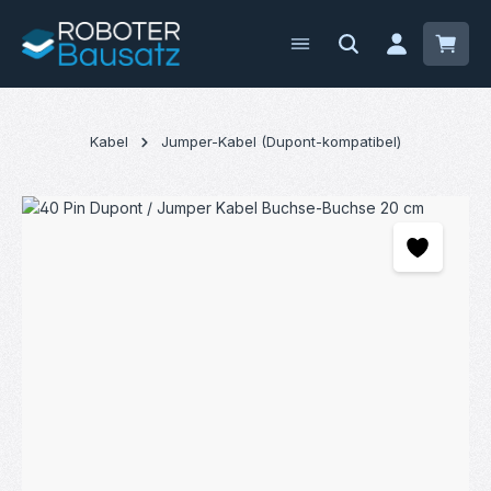
Zum Hauptinhalt springen
Waren
Kabel
Jumper-Kabel (Dupont-kompatibel)
Bildergalerie überspringen