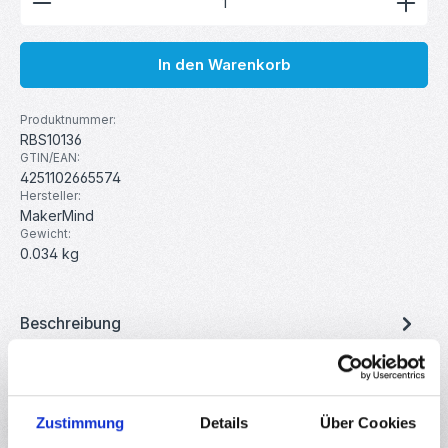
In den Warenkorb
Produktnummer:
RBS10136
GTIN/EAN:
4251102665574
Hersteller:
MakerMind
Gewicht:
0.034 kg
Beschreibung
40 Verbindungskabel Buchse zu Buchse Dieses Set besteht
aus 40 Jumper Kabel verbunden als
trennbares Flachbandkabel. Perfek…
Mehr
Zustimmung
Details
Über Cookies
Eigenschaften