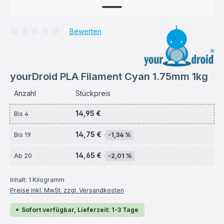
Bewerten
Durchschnittliche Bewertung von 0 von 5 Sternen
yourDroid PLA Filament Cyan 1.75mm 1kg
Anzahl
Stückpreis
14,95 €
Bis
4
14,75 €
Bis
19
-1,34 %
14,65 €
Ab
20
-2,01 %
Inhalt:
1 Kilogramm
Preise inkl. MwSt. zzgl. Versandkosten
Sofort verfügbar, Lieferzeit: 1-3 Tage