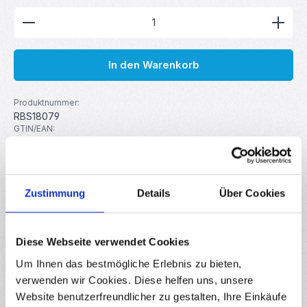
Produkt Anzahl: Gib den gewünschten Wert ein ode
In den Warenkorb
Produktnummer:
RBS18079
GTIN/EAN:
4251755816361
Hersteller:
your droid
Zustimmung
Details
Über Cookies
Beschreibung
1 kg yourDroid PLA 1.75 mm auf wiederverwendbarer Spule
Diese Webseite verwendet Cookies
Das yourDroid PLA-Filament ist kompatibel mit allen
Um Ihnen das bestmögliche Erlebnis zu bieten,
gängigen 3D-…
Mehr
verwenden wir Cookies. Diese helfen uns, unsere
Eigenschaften
Website benutzerfreundlicher zu gestalten, Ihre Einkäufe