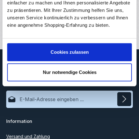
einfacher zu machen und Ihnen personalisierte Angebote
Hersteller
zu präsentieren. Mit Ihrer Zustimmung helfen Sie uns,
Downloads
unseren Service kontinuierlich zu verbessern und Ihnen
eine angenehme Shopping-Erfahrung zu bieten.
Bewertungen
Cookies zulassen
Newsletter
Abonnieren Sie jetzt unseren regelmäßig erscheinenden
Nur notwendige Cookies
Newsletter, um rechtzeitig über neue Produkte und Angebote
informiert zu werden.
E-Mail-Adresse*
Datenschutz
Information
Ich habe die
Datenschutzbestimmungen
zur Kenntnis
genommen und die
AGB
gelesen und bin mit ihnen
einverstanden.
Versand und Zahlung