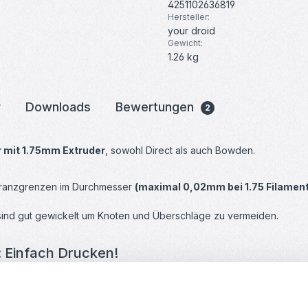
4251102636819
Hersteller:
your droid
Gewicht:
1.26 kg
r
Downloads
Bewertungen
2
r mit 1.75mm Extruder
, sowohl Direct als auch Bowden.
oleranzgrenzen im Durchmesser
(maximal 0,02mm bei 1.75 Filamen
 sind gut gewickelt um Knoten und Überschläge zu vermeiden.
: Einfach Drucken!
das beliebteste Druckmaterial im Einsatz mit 3D-Druckern. PLA ist 