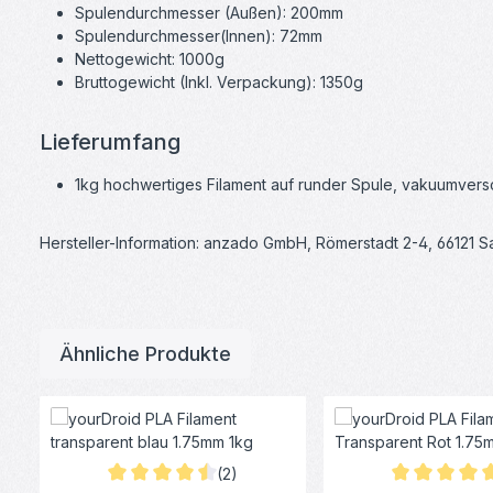
Spulendurchmesser (Außen): 200mm
Spulendurchmesser(Innen): 72mm
Nettogewicht: 1000g
Bruttogewicht (Inkl. Verpackung): 1350g
Lieferumfang
1kg hochwertiges Filament auf runder Spule, vakuumversch
Hersteller-Information: anzado GmbH, Römerstadt 2-4, 66121 
Ähnliche Produkte
Produktgalerie überspringen
(2)