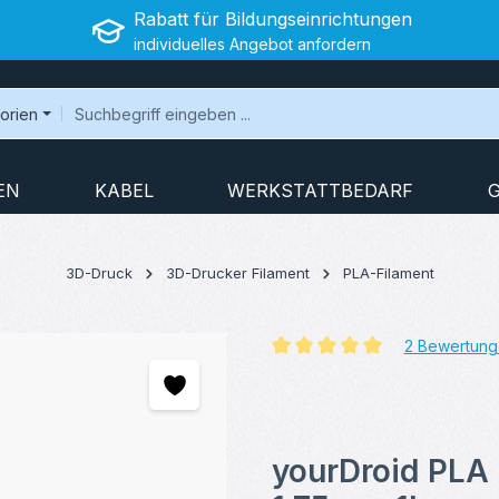
Rabatt für Bildungseinrichtungen
individuelles Angebot anfordern
gorien
EN
KABEL
WERKSTATTBEDARF
3D-Druck
3D-Drucker Filament
PLA-Filament
2 Bewertung
Durchschnittliche Bewertung v
yourDroid PLA 