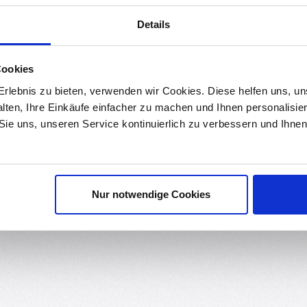
erial, es besitzt viele positive Eigenschaften und lässt sich sehr ei
Details
 Kompromisse in den Druckeinstellungen erziel
ig, jedoch lässt das Filament problemlos mit Standardeinstellungen
Cookies
 Drucktemperatur liegt bei
190 °C bis 220 °C
und lässt viel Spielra
rlebnis zu bieten, verwenden wir Cookies. Diese helfen uns, u
end erzielen.
alten, Ihre Einkäufe einfacher zu machen und Ihnen personalisie
 Vorteil, da die optimale Haftung der ersten Druckschicht ausschlagg
 Sie uns, unseren Service kontinuierlich zu verbessern und Ihn
Nur notwendige Cookies