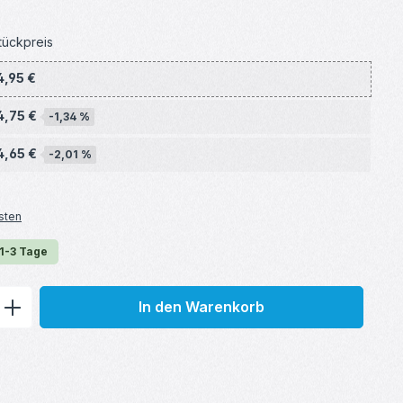
tückpreis
4,95 €
4,75 €
-1,34 %
4,65 €
-2,01 %
sten
 1-3 Tage
ib den gewünschten Wert ein oder benu
In den Warenkorb