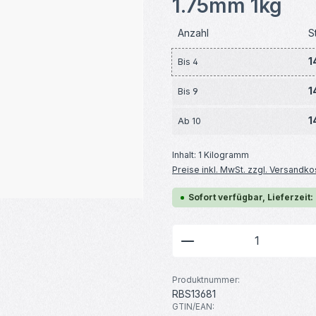
1.75mm 1kg
Anzahl
S
1
Bis
4
1
Bis
9
1
Ab
10
Inhalt:
1 Kilogramm
Preise inkl. MwSt. zzgl. Versandko
Sofort verfügbar, Lieferzeit:
Produkt Anzahl: G
Produktnummer:
RBS13681
GTIN/EAN: