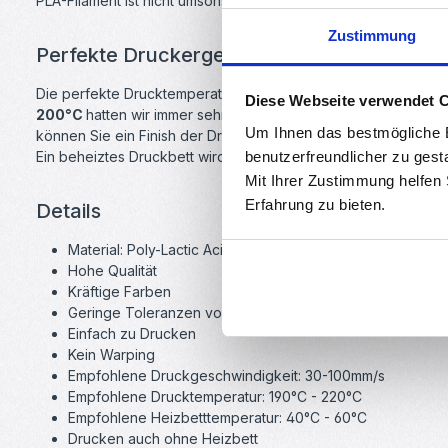
PLA-Filament ist nicht umsonst das derzeit beliebteste Druckmat
Zustimmung
Perfekte Druckergebnisse lassen sich ohne
Die perfekte Drucktemperatur ist stark vom 3D-Drucker abhäng
Diese Webseite verwendet 
200°C
hatten wir immer sehr gute Ergebnisse, die empfohlene
Um Ihnen das bestmögliche E
können Sie ein Finish der Druckoberfläche von Matt bis glänz
benutzerfreundlicher zu gest
Ein beheiztes Druckbett wird nicht benötigt,es ist jedoch von
Mit Ihrer Zustimmung helfen
Erfahrung zu bieten.
Details
Material: Poly-Lactic Acid (PLA)
Hohe Qualität
Kräftige Farben
Geringe Toleranzen von max. +/- 0,02 mm
Einfach zu Drucken
Kein Warping
Empfohlene Druckgeschwindigkeit: 30-100mm/s
Empfohlene Drucktemperatur: 190°C - 220°C
Empfohlene Heizbetttemperatur: 40°C - 60°C
Drucken auch ohne Heizbett