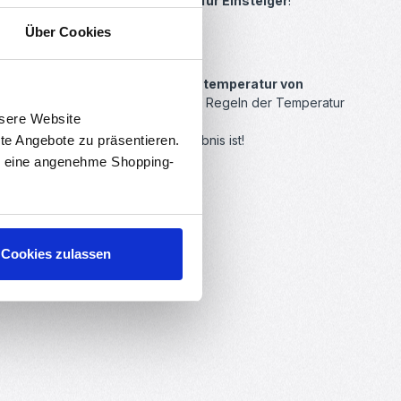
nfach verarbeiten -
hervorragend für Einsteiger
!
Über Cookies
en.
 drucken. Mit einer
Verarbeitungstemperatur von
um für die Feinjustierung
.
Durch das Regeln der Temperatur
nsere Website
rte Angebote zu präsentieren.
ebend für das perfekte Druckergebnis ist!
en eine angenehme Shopping-
Cookies zulassen