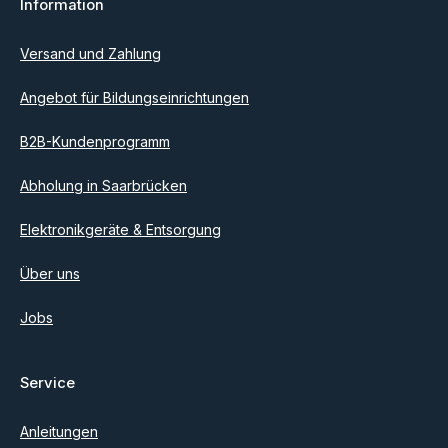
Information
Ich habe die
Datenschutzbestimmungen
zur Kenntnis
genommen und die
AGB
gelesen und bin mit ihnen
einverstanden.
Versand und Zahlung
Angebot für Bildungseinrichtungen
B2B-Kundenprogramm
Abholung in Saarbrücken
Elektronikgeräte & Entsorgung
Über uns
Jobs
Service
Anleitungen