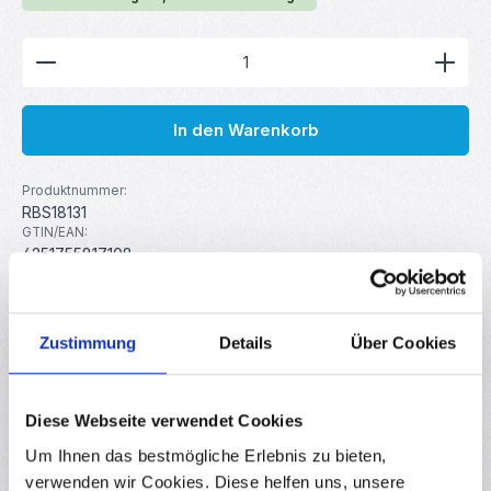
Produkt Anzahl: Gib den gewünschten Wert ein ode
In den Warenkorb
Produktnummer:
RBS18131
GTIN/EAN:
4251755817108
Hersteller:
your droid
Gewicht:
1.3 kg
Zustimmung
Details
Über Cookies
Beschreibung
Diese Webseite verwendet Cookies
Das yourDroid PLA Filament Schwarz 1.75 mm – Refill ist die
Um Ihnen das bestmögliche Erlebnis zu bieten,
perfekte Wahl für umweltbewusste 3D-Drucker, die Wert
verwenden wir Cookies. Diese helfen uns, unsere