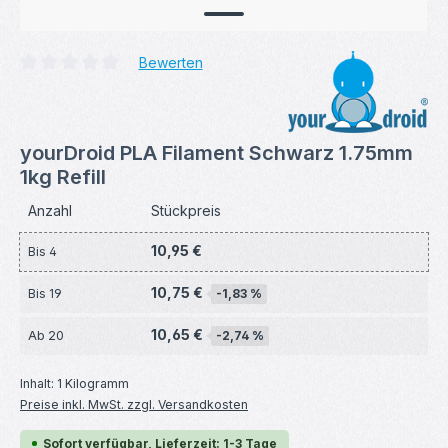
Bewerten
Durchschnittliche Bewertung von 0 von 5 Sternen
yourDroid PLA Filament Schwarz 1.75mm
1kg Refill
Anzahl
Stückpreis
10,95 €
Bis
4
10,75 €
Bis
19
-1,83 %
10,65 €
Ab
20
-2,74 %
Inhalt:
1 Kilogramm
Preise inkl. MwSt. zzgl. Versandkosten
Sofort verfügbar, Lieferzeit: 1-3 Tage