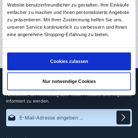
auf her…
Mehr
Website benutzerfreundlicher zu gestalten, Ihre Einkäufe
Eigenschaften
einfacher zu machen und Ihnen personalisierte Angebote
zu präsentieren. Mit Ihrer Zustimmung helfen Sie uns,
Hersteller
unseren Service kontinuierlich zu verbessern und Ihnen
eine angenehme Shopping-Erfahrung zu bieten.
Downloads
Bewertungen
Cookies zulassen
Newsletter
Nur notwendige Cookies
Abonnieren Sie jetzt unseren regelmäßig erscheinenden
Newsletter, um rechtzeitig über neue Produkte und Angebote
informiert zu werden.
E-Mail-Adresse*
Datenschutz