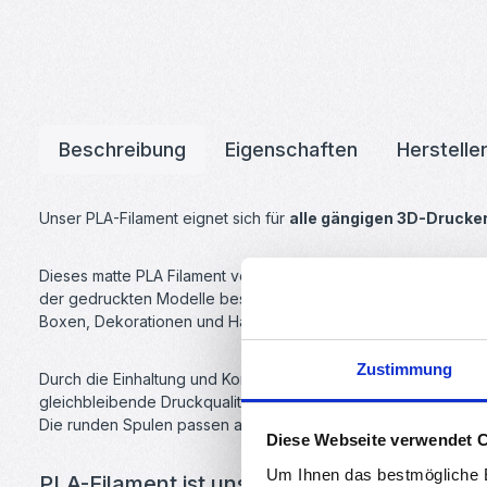
Beschreibung
Eigenschaften
Herstelle
Unser PLA-Filament eignet sich für
alle gängigen 3D-Drucke
Dieses matte PLA Filament von yourDroid lässt sich genauso 
der gedruckten Modelle besonders gut versteckt und Details 
Boxen, Dekorationen und Halterungen.
Zustimmung
Durch die Einhaltung und Kontrolle der niedrig gewählten T
gleichbleibende Druckqualität gewährleistet.
Die runden Spulen passen auf alle üblichen Spulenhalter und
Diese Webseite verwendet 
Um Ihnen das bestmögliche E
PLA-Filament ist unser persönlicher Favorit