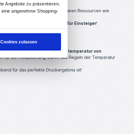
rte Angebote zu präsentieren.
ein Bioplastik, welches aus erneuerbaren Ressourcen wie
en eine angenehme Shopping-
nfach verarbeiten -
hervorragend für Einsteiger
!
en.
Cookies zulassen
 drucken. Mit einer
Verarbeitungstemperatur von
um für die Feinjustierung
.
Durch das Regeln der Temperatur
ebend für das perfekte Druckergebnis ist!