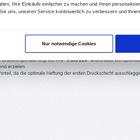
alten, Ihre Einkäufe einfacher zu machen und Ihnen personalisie
das beliebteste Druckmaterial im Einsatz mit 3D-Druckern. PLA ist 
 Sie uns, unseren Service kontinuierlich zu verbessern und Ihn
erial, es besitzt viele positive Eigenschaften und lässt sich sehr ei
 Kompromisse in den Druckeinstellungen erziel
Nur notwendige Cookies
ig, jedoch lässt das Filament problemlos mit Standardeinstellungen
 Drucktemperatur liegt bei
190 °C bis 220 °C
und lässt viel Spielra
end erzielen.
 Vorteil, da die optimale Haftung der ersten Druckschicht ausschlagg