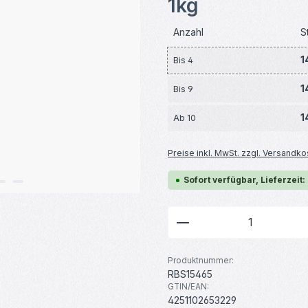
1kg
Anzahl
S
1
Bis
4
1
Bis
9
1
Ab
10
Preise inkl. MwSt. zzgl. Versandko
Sofort verfügbar, Lieferzeit:
Produkt Anzahl: G
Produktnummer:
RBS15465
GTIN/EAN:
4251102653229