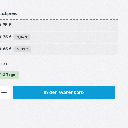
tückpreis
4,95 €
4,75 €
-1,34 %
4,65 €
-2,01 %
sten
 1-3 Tage
ib den gewünschten Wert ein oder benu
In den Warenkorb