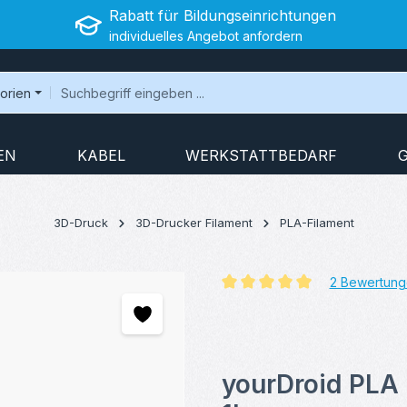
Rabatt für Bildungseinrichtungen
individuelles Angebot anfordern
gorien
EN
KABEL
WERKSTATTBEDARF
3D-Druck
3D-Drucker Filament
PLA-Filament
2 Bewertung
Durchschnittliche Bewertung v
yourDroid PLA