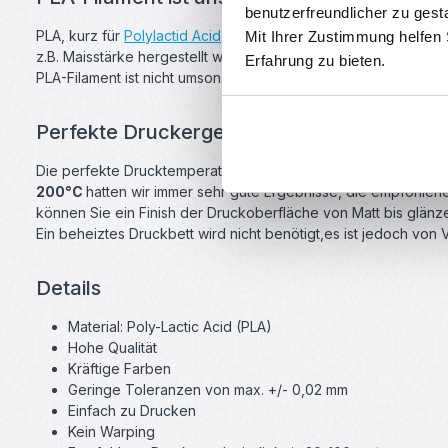
benutzerfreundlicher zu gest
PLA, kurz für
Polylactid Acid
ist ein Mehrzweck-Kunststoff und 
Mit Ihrer Zustimmung helfen
z.B. Maisstärke hergestellt wird.
Erfahrung zu bieten.
PLA-Filament ist nicht umsonst das derzeit beliebteste Druckmat
Perfekte Druckergebnisse lassen sich ohne
Die perfekte Drucktemperatur ist stark vom 3D-Drucker abhäng
200°C
hatten wir immer sehr gute Ergebnisse, die empfohlene
können Sie ein Finish der Druckoberfläche von Matt bis glänz
Ein beheiztes Druckbett wird nicht benötigt,es ist jedoch von
Details
Material: Poly-Lactic Acid (PLA)
Hohe Qualität
Kräftige Farben
Geringe Toleranzen von max. +/- 0,02 mm
Einfach zu Drucken
Kein Warping