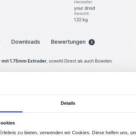
Hersteller:
your droid
Gewicht:
1.22 kg
r
Downloads
Bewertungen
2
r mit 1.75mm Extruder
, sowohl Direct als auch Bowden.
einfach drucken wie gewöhnliches PLA, überzeugt aber durch seine m
kommen gut zur Geltung. Durch diese besondere Optik eignet sich d
Details
oleranzgrenzen im Durchmesser
(maximal 0,02mm bei 1.75 Filamen
 sind gut gewickelt um Knoten und Überschläge zu vermeiden.
Cookies
rlebnis zu bieten, verwenden wir Cookies. Diese helfen uns, u
: Einfach Drucken!