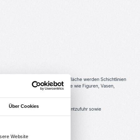
atte Optik. Durch die matte Oberfläche werden Schichtlinien
as Filament besonders für Modelle wie Figuren, Vasen,
Über Cookies
ten)
wird eine gleichmäßige Filamentzufuhr sowie
nsere Website