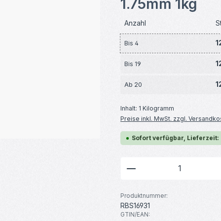
1.75mm 1kg
Anzahl
S
1
Bis
4
1
Bis
19
1
Ab
20
Inhalt:
1 Kilogramm
Preise inkl. MwSt. zzgl. Versandko
Sofort verfügbar, Lieferzeit:
Produkt Anzahl: G
Produktnummer:
RBS16931
GTIN/EAN: