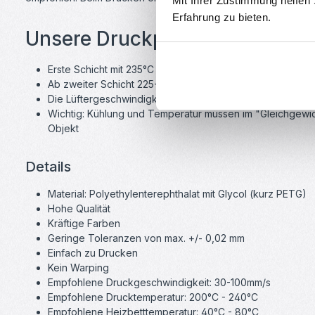
Mit Ihrer Zustimmung helfen
Erfahrung zu bieten.
Unsere Druckparameter
Erste Schicht mit 235°C und 50% Geschwindigkeit
Ab zweiter Schicht 225-230°C, je nach Lüftergeschwindig
Die Lüftergeschwindigkeit kann von 15-50% eingestellt 
Wichtig: Kühlung und Temperatur müssen im "Gleichgewicht
Objekt
Details
Material: Polyethylenterephthalat mit Glycol (kurz PETG)
Hohe Qualität
Kräftige Farben
Geringe Toleranzen von max. +/- 0,02 mm
Einfach zu Drucken
Kein Warping
Empfohlene Druckgeschwindigkeit: 30-100mm/s
Empfohlene Drucktemperatur: 200°C - 240°C
Empfohlene Heizbetttemperatur: 40°C - 80°C