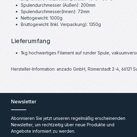
Spulendurchmesser (Außen): 200mm
Spulendurchmesser(Innen): 72mm
Nettogewicht: 1000g
Bruttogewicht (Inkl. Verpackung): 1350g
Lieferumfang
1kg hochwertiges Filament auf runder Spule, vakuumversch
Hersteller-Information: anzado GmbH, Römerstadt 2-4, 66121 
Newsletter
Abonnieren Sie jetzt unseren regelmäßig erscheinenden
Newsletter, um rechtzeitig über neue Produkte und
Angebote informiert zu werden.