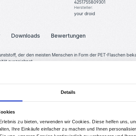
4251755809301
Hersteller:
your droid
r
Downloads
Bewertungen
unststoff, der den meisten Menschen in Form der PET-Flaschen bekannt
ität auszeichnet.
Details
Cookies
rlebnis zu bieten, verwenden wir Cookies. Diese helfen uns, u
ng, geruchlos im Druck und besonderen Vorraussetzung am 3D-Drucke
alten, Ihre Einkäufe einfacher zu machen und Ihnen personalisie
 wie z. B. PrintaFix eingesetzt werden.