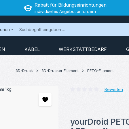
Rabatt für Bildungseinrichtungen
individuelles Angebot anfordern
gorien
EN
KABEL
WERKSTATTBEDARF
3D-Druck
3D-Drucker Filament
PETG-Filament
Bewerten
Durchschnittliche Bewertung v
yourDroid PETG