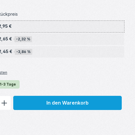
tückpreis
2,95 €
2,65 €
-2,32 %
2,45 €
-3,86 %
sten
 1-3 Tage
ib den gewünschten Wert ein oder benu
In den Warenkorb