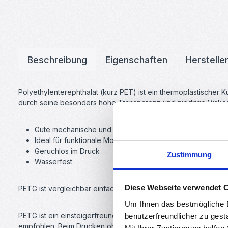
Beschreibung
Eigenschaften
Herstelle
Polyethylenterephthalat (kurz PET) ist ein thermoplastischer K
durch seine besonders hohe Transparenz und niedrige Viskos
Gute mechanische und optische Eigenschaften
Ideal für funktionale Modelle
Geruchlos im Druck
Zustimmung
Wasserfest
Diese Webseite verwendet 
PETG ist vergleichbar einfach zu drucken wie PLA
Um Ihnen das bestmögliche E
PETG ist ein einsteigerfreundliches Filament mit wenig Warpi
benutzerfreundlicher zu gest
empfohlen. Beim Drucken ohne Heizbett muss ein Haftvermittler