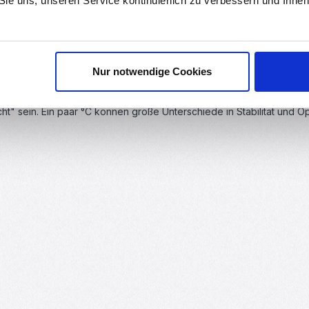
 Sie uns, unseren Service kontinuierlich zu verbessern und Ihn
Nur notwendige Cookies
keit
werden für bessere Überhänge. (
Empfohlen: max 30%
)
" sein. Ein paar °C können große Unterschiede in Stabilität und Op