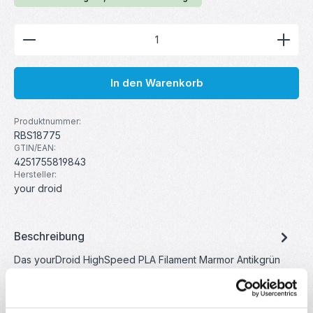
Produkt Anzahl: Gib den gewünschten Wert ein ode
In den Warenkorb
Produktnummer:
RBS18775
GTIN/EAN:
4251755819843
Hersteller:
your droid
Beschreibung
Das yourDroid HighSpeed PLA Filament Marmor Antikgrün
1,75 mm 1 kg vereint technische Leistungsfähigkeit mit einer
besonder…
Mehr
Eigenschaften