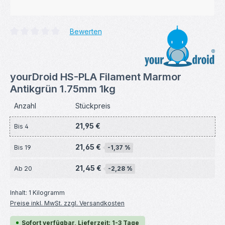
Bewerten
Durchschnittliche Bewertung von 0 von 5 Sternen
yourDroid HS-PLA Filament Marmor
Antikgrün 1.75mm 1kg
Anzahl
Stückpreis
21,95 €
Bis
4
21,65 €
Bis
19
-1,37 %
21,45 €
Ab
20
-2,28 %
Inhalt:
1 Kilogramm
Preise inkl. MwSt. zzgl. Versandkosten
Sofort verfügbar, Lieferzeit: 1-3 Tage