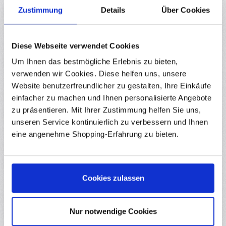
Zustimmung
Details
Über Cookies
Hersteller
Downloads
Diese Webseite verwendet Cookies
Bewertungen
Um Ihnen das bestmögliche Erlebnis zu bieten,
verwenden wir Cookies. Diese helfen uns, unsere
Website benutzerfreundlicher zu gestalten, Ihre Einkäufe
einfacher zu machen und Ihnen personalisierte Angebote
zu präsentieren. Mit Ihrer Zustimmung helfen Sie uns,
Produktgalerie überspringen
Ähnliche Produkte
unseren Service kontinuierlich zu verbessern und Ihnen
eine angenehme Shopping-Erfahrung zu bieten.
Durchschnittliche Bewertung von 0 von 5
yourDroid HS-PLA Filament Marmor Betongrau 1.75mm
Cookies zulassen
1kg
RBS18771
Das yourDroid HS PLA Filament Marmor Betongrau 1,75 mm 1 kg
Nur notwendige Cookies
bietet eine besonders authentische Beton- und Steinoptik für
moderne 3D Druckprojekte. Durch die integrierten