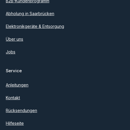
B2B-Kundenprogramm
Filament: 1000 g Bruttogewicht inklusive Verpackung: 1350 g
Lieferumfang 1 x yourDroid HS PLA Filament Marmor Betongrau
1,75 mm 1 kg
Abholung in Saarbrücken
Elektronikgeräte & Entsorgung
Über uns
Jobs
Service
Anleitungen
Kontakt
Rücksendungen
Hilfeseite