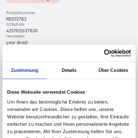
Produktnummer:
RBS13783
GTIN/EAN:
4251102637830
Hersteller:
your droid
Beschreibung
Zustimmung
Details
Über Cookies
Unser BioSilk Filament ist ein Hybrid aus verschiedener
Biopolymere mit seidenem Glanz. Dieses Filament besitzt
nicht nur k…
Mehr
Diese Webseite verwendet Cookies
Eigenschaften
Um Ihnen das bestmögliche Erlebnis zu bieten,
Hersteller
verwenden wir Cookies. Diese helfen uns, unsere
Website benutzerfreundlicher zu gestalten, Ihre Einkäufe
Downloads
einfacher zu machen und Ihnen personalisierte Angebote
zu präsentieren. Mit Ihrer Zustimmung helfen Sie uns,
Bewertungen