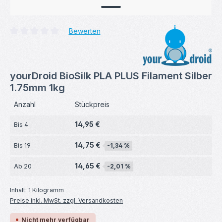
Bewerten
Durchschnittliche Bewertung von 0 von 5 Sternen
yourDroid BioSilk PLA PLUS Filament Silber
1.75mm 1kg
Anzahl
Stückpreis
14,95 €
Bis
4
14,75 €
Bis
19
-1,34 %
14,65 €
Ab
20
-2,01 %
Inhalt:
1 Kilogramm
Preise inkl. MwSt. zzgl. Versandkosten
Nicht mehr verfügbar