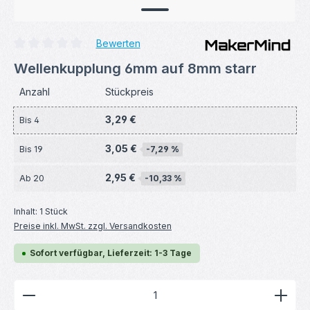
Bewerten
Durchschnittliche Bewertung von 0 von 5 Sternen
Wellenkupplung 6mm auf 8mm starr
Anzahl
Stückpreis
3,29 €
Bis
4
3,05 €
Bis
19
-7,29 %
2,95 €
Ab
20
-10,33 %
Inhalt:
1 Stück
Preise inkl. MwSt. zzgl. Versandkosten
Sofort verfügbar, Lieferzeit: 1-3 Tage
Produkt Anzahl: Gib den gewünschten Wert ein ode