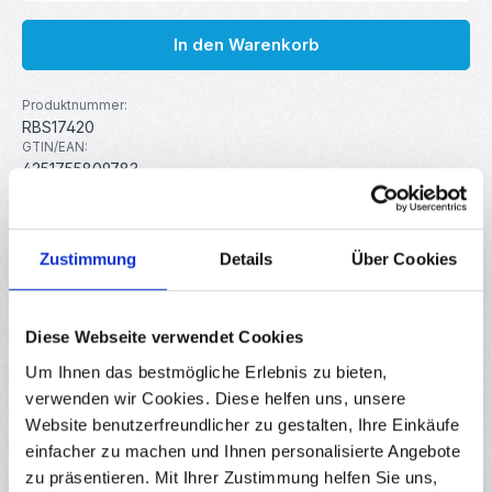
In den Warenkorb
Produktnummer:
RBS17420
GTIN/EAN:
4251755809783
Hersteller:
MakerMind
Zustimmung
Details
Über Cookies
Beschreibung
Diese hochwertige Wellenkupplung aus Aluminium wurde
Diese Webseite verwendet Cookies
speziell für Anwendungen entwickelt, bei denen eine
zuverlässige und p…
Mehr
Um Ihnen das bestmögliche Erlebnis zu bieten,
verwenden wir Cookies. Diese helfen uns, unsere
Eigenschaften
Website benutzerfreundlicher zu gestalten, Ihre Einkäufe
Downloads
einfacher zu machen und Ihnen personalisierte Angebote
zu präsentieren. Mit Ihrer Zustimmung helfen Sie uns,
Bewertungen