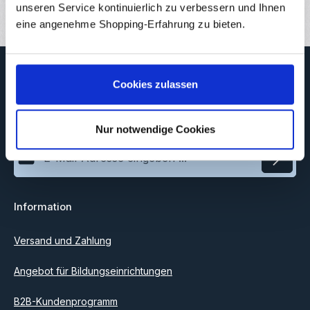
unseren Service kontinuierlich zu verbessern und Ihnen
eine angenehme Shopping-Erfahrung zu bieten.
Newsletter
Cookies zulassen
Abonnieren Sie jetzt unseren regelmäßig erscheinenden
Newsletter, um rechtzeitig über neue Produkte und Angebote
informiert zu werden.
Nur notwendige Cookies
E-Mail-Adresse*
Datenschutz
Information
Ich habe die
Datenschutzbestimmungen
zur Kenntnis
genommen und die
AGB
gelesen und bin mit ihnen
einverstanden.
Versand und Zahlung
Angebot für Bildungseinrichtungen
B2B-Kundenprogramm