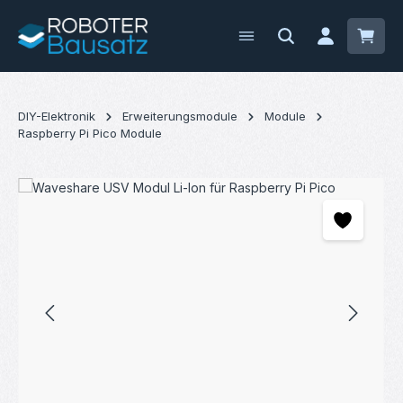
Zum Hauptinhalt springen
Waren
DIY-Elektronik
Erweiterungsmodule
Module
Raspberry Pi Pico Module
Bildergalerie überspringen