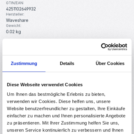
GTIN/EAN:
4251102649932
Hersteller:
Waveshare
Gewicht:
0.02 kg
Beschreibung
Dieses Modul sorgt mit einer 14500 Li-Ion Batterie für eine
Zustimmung
Details
Über Cookies
Unterbrechungsfreie Stromversorgung (USV). Sie können
das USV…
Mehr
Eigenschaften
Diese Webseite verwendet Cookies
Um Ihnen das bestmögliche Erlebnis zu bieten,
Hersteller
verwenden wir Cookies. Diese helfen uns, unsere
Downloads
Website benutzerfreundlicher zu gestalten, Ihre Einkäufe
einfacher zu machen und Ihnen personalisierte Angebote
Bewertungen
zu präsentieren. Mit Ihrer Zustimmung helfen Sie uns,
unseren Service kontinuierlich zu verbessern und Ihnen