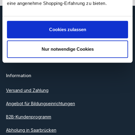
eine angenehme Shopping-Erfahrung zu bieten.
Newsletter
Abonnieren Sie jetzt unseren regelmäßig erscheinenden
Cookies zulassen
Newsletter, um rechtzeitig über neue Produkte und Angebote
informiert zu werden.
E-Mail-Adresse*
Nur notwendige Cookies
Datenschutz
Information
Ich habe die
Datenschutzbestimmungen
zur Kenntnis
genommen und die
AGB
gelesen und bin mit ihnen
einverstanden.
Versand und Zahlung
Angebot für Bildungseinrichtungen
B2B-Kundenprogramm
Abholung in Saarbrücken