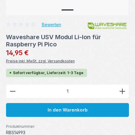
Bewerten
Durchschnittliche Bewertung von 0 von 5 Sternen
Waveshare USV Modul Li-Ion für
Raspberry Pi Pico
Regulärer Preis:
14,95 €
Preise inkl. MwSt. zzgl. Versandkosten
Sofort verfügbar, Lieferzeit: 1-3 Tage
Produkt Anzahl: Gib den gewünschten Wert ein ode
In den Warenkorb
Produktnummer:
RBS14993