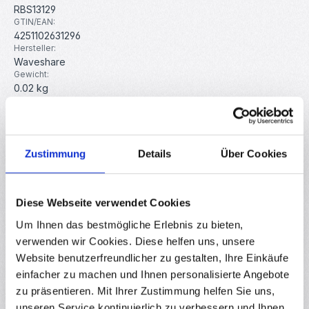
RBS13129
GTIN/EAN:
4251102631296
Hersteller:
Waveshare
Gewicht:
0.02 kg
Beschreibung
Zustimmung
Details
Über Cookies
Das PWM-Limit des micro:bit ist schnell erreicht, zum
Beispiel beim Bau eines Roboterarms. Dieser Servotreiber
von Waveshar…
Mehr
Diese Webseite verwendet Cookies
Eigenschaften
Um Ihnen das bestmögliche Erlebnis zu bieten,
Hersteller
verwenden wir Cookies. Diese helfen uns, unsere
Website benutzerfreundlicher zu gestalten, Ihre Einkäufe
Downloads
einfacher zu machen und Ihnen personalisierte Angebote
Bewertungen
zu präsentieren. Mit Ihrer Zustimmung helfen Sie uns,
4
unseren Service kontinuierlich zu verbessern und Ihnen