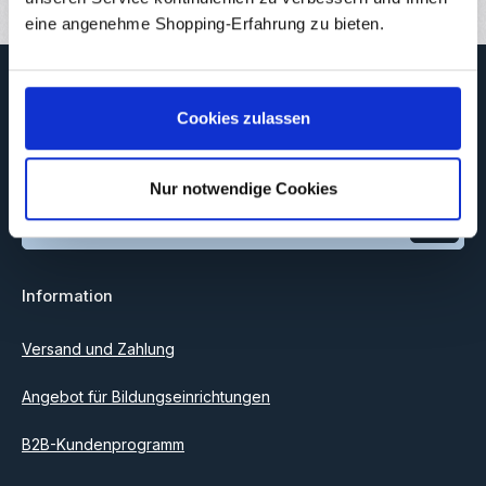
eine angenehme Shopping-Erfahrung zu bieten.
Newsletter
Abonnieren Sie jetzt unseren regelmäßig erscheinenden
Cookies zulassen
Newsletter, um rechtzeitig über neue Produkte und Angebote
informiert zu werden.
Nur notwendige Cookies
E-Mail-Adresse*
Datenschutz
Information
Ich habe die
Datenschutzbestimmungen
zur Kenntnis
genommen und die
AGB
gelesen und bin mit ihnen
einverstanden.
Versand und Zahlung
Angebot für Bildungseinrichtungen
B2B-Kundenprogramm