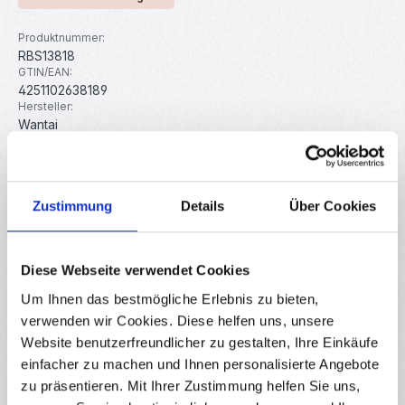
Produktnummer:
RBS13818
GTIN/EAN:
4251102638189
Hersteller:
Wantai
Gewicht:
0.352 kg
Zustimmung
Details
Über Cookies
Beschreibung
Nema 17 Schrittmotor 42BYGHW811 von Wantai Perfekter
Schrittmotor zum Bau von 3D-Druckern, CNC-
Diese Webseite verwendet Cookies
Maschinen, Robotern und viel…
Mehr
Um Ihnen das bestmögliche Erlebnis zu bieten,
Eigenschaften
verwenden wir Cookies. Diese helfen uns, unsere
Website benutzerfreundlicher zu gestalten, Ihre Einkäufe
Downloads
einfacher zu machen und Ihnen personalisierte Angebote
zu präsentieren. Mit Ihrer Zustimmung helfen Sie uns,
Bewertungen