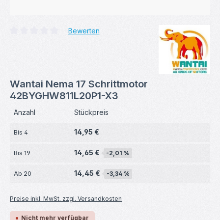
Bewerten
Durchschnittliche Bewertung von 0 von 5 Sternen
Wantai Nema 17 Schrittmotor
42BYGHW811L20P1-X3
Anzahl
Stückpreis
14,95 €
Bis
4
14,65 €
Bis
19
-2,01 %
14,45 €
Ab
20
-3,34 %
Preise inkl. MwSt. zzgl. Versandkosten
Nicht mehr verfügbar