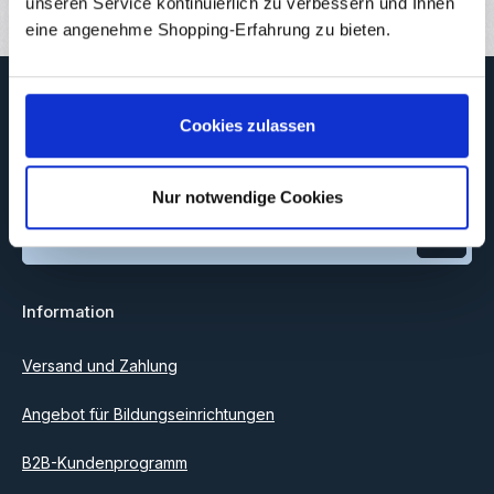
unseren Service kontinuierlich zu verbessern und Ihnen
eine angenehme Shopping-Erfahrung zu bieten.
Newsletter
Cookies zulassen
Abonnieren Sie jetzt unseren regelmäßig erscheinenden
Newsletter, um rechtzeitig über neue Produkte und Angebote
informiert zu werden.
Nur notwendige Cookies
E-Mail-Adresse*
Datenschutz
Information
Ich habe die
Datenschutzbestimmungen
zur Kenntnis
genommen und die
AGB
gelesen und bin mit ihnen
einverstanden.
Versand und Zahlung
Angebot für Bildungseinrichtungen
B2B-Kundenprogramm