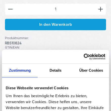
Produkt Anzahl: Gib den gewünschten Wert ein ode
In den Warenkorb
Produktnummer:
RBS10824
GTIN/EAN:
4251102668711
Hersteller:
MakerMind
Gewicht:
Zustimmung
Details
Über Cookies
0.005 kg
Diese Webseite verwendet Cookies
Beschreibung
Um Ihnen das bestmögliche Erlebnis zu bieten,
Lüfterhalterung für einen 3010 Lüfter für V6 Hotends.
verwenden wir Cookies. Diese helfen uns, unsere
Kompatibel mit E3D V6. Details Lüfterhalterung Passend für
J-Head…
Mehr
Website benutzerfreundlicher zu gestalten, Ihre Einkäufe