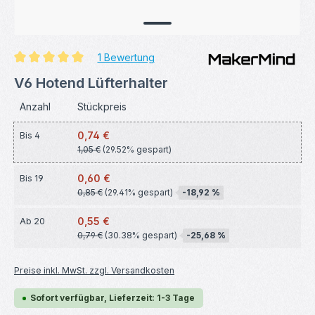
1 Bewertung
Durchschnittliche Bewertung von 5 von 5 Sternen
V6 Hotend Lüfterhalter
Anzahl
Stückpreis
0,74 €
Bis
4
1,05 €
(29.52% gespart)
0,60 €
Bis
19
0,85 €
(29.41% gespart)
-18,92 %
0,55 €
Ab
20
0,79 €
(30.38% gespart)
-25,68 %
Preise inkl. MwSt. zzgl. Versandkosten
Sofort verfügbar, Lieferzeit: 1-3 Tage