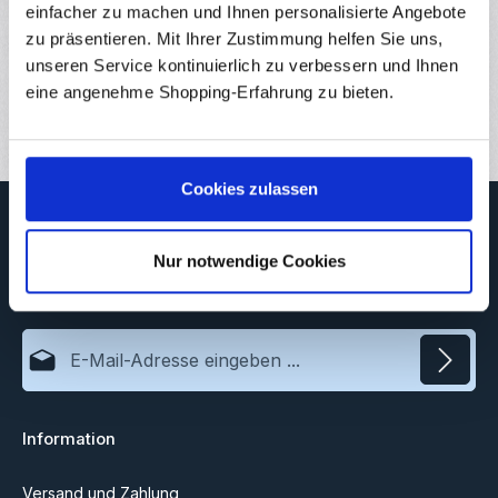
einfacher zu machen und Ihnen personalisierte Angebote
Eigenschaften
zu präsentieren. Mit Ihrer Zustimmung helfen Sie uns,
Downloads
unseren Service kontinuierlich zu verbessern und Ihnen
eine angenehme Shopping-Erfahrung zu bieten.
Bewertungen
1
Cookies zulassen
Newsletter
Abonnieren Sie jetzt unseren regelmäßig erscheinenden
Nur notwendige Cookies
Newsletter, um rechtzeitig über neue Produkte und Angebote
informiert zu werden.
E-Mail-Adresse*
Datenschutz
Information
Ich habe die
Datenschutzbestimmungen
zur Kenntnis
genommen und die
AGB
gelesen und bin mit ihnen
einverstanden.
Versand und Zahlung