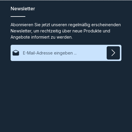
mit Kugellager (klein)
Newsletter
Abonnieren Sie jetzt unseren regelmäßig erscheinenden
Newsletter, um rechtzeitig über neue Produkte und
Angebote informiert zu werden.
E-Mail-Adresse*
Datenschutz
Ich habe die
Datenschutzbestimmungen
zur Kenntnis
genommen und die
AGB
gelesen und bin mit ihnen
einverstanden.