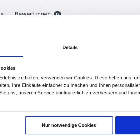
ds
Bewertungen
12
ellager für V-Slot Aluminiumprofi
Details
schinen - ohne teure Präzisionswellen, Linearlager, ect.
Cookies
rlebnis zu bieten, verwenden wir Cookies. Diese helfen uns, u
alten, Ihre Einkäufe einfacher zu machen und Ihnen personalisie
 Sie uns, unseren Service kontinuierlich zu verbessern und Ihn
Nur notwendige Cookies
Saarbrücken Deutschland, info@roboter-bausatz.de