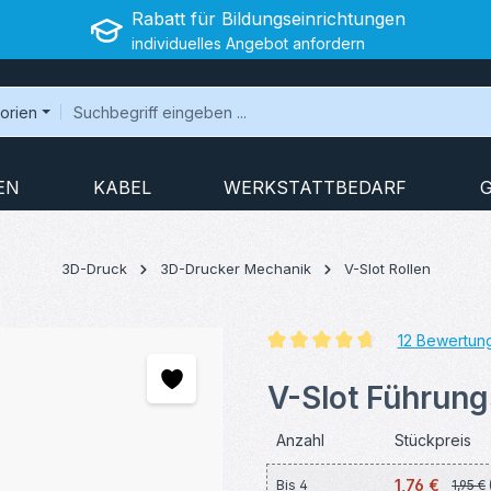
Rabatt für Bildungseinrichtungen
individuelles Angebot anfordern
gorien
EN
KABEL
WERKSTATTBEDARF
3D-Druck
3D-Drucker Mechanik
V-Slot Rollen
12 Bewertun
Durchschnittliche Bewertung v
V-Slot Führungs
Anzahl
Stückpreis
1,76 €
Bis
4
1,95 €