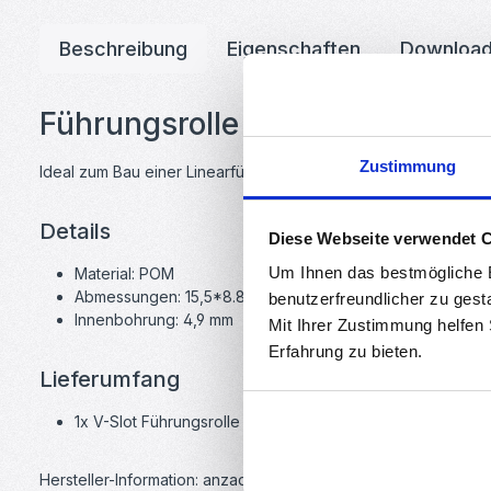
Beschreibung
Eigenschaften
Downloa
Führungsrolle aus POM mit Kug
Zustimmung
Ideal zum Bau einer Linearführung für 3D-Drucker oder CNC-Ma
Details
Diese Webseite verwendet 
Um Ihnen das bestmögliche E
Material: POM
Abmessungen: 15,5*8.8 mm
benutzerfreundlicher zu gest
Innenbohrung: 4,9 mm
Mit Ihrer Zustimmung helfen
Erfahrung zu bieten.
Lieferumfang
1x V-Slot Führungsrolle mit Kugellager (klein)
Hersteller-Information: anzado GmbH, Römerstadt 2-4, 66121 