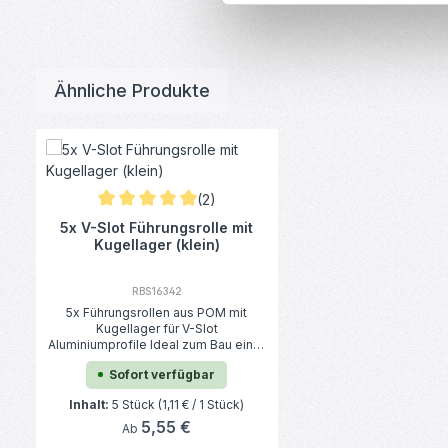
Ähnliche Produkte
Produktgalerie überspringen
(2)
Durchschnittliche Bewertung von 5 von 5 Sternen
5x V-Slot Führungsrolle mit
Kugellager (klein)
RBS16342
5x Führungsrollen aus POM mit
Kugellager für V-Slot
Aluminiumprofile Ideal zum Bau einer
Linearführung für 3D-Drucker oder
Sofort verfügbar
CNC-Maschinen - ohne teure
Präzisionswellen, Linearlager, ect.
Inhalt:
5 Stück
(1,11 € / 1 Stück)
Details Material: POM Abmessungen:
15,5*8.8 mm Innenbohrung: 4,9 mm
Regulärer Preis:
5,55 €
Ab
Lieferumfang 5x V-Slot Führungsrolle