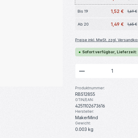
1,52 €
Bis
19
1,69 €
1,49 €
Ab
20
1,65 €
Preise inkl. MwSt. zzgl. Versandko
Sofort verfügbar, Lieferzeit:
Produkt Anzahl: G
Produktnummer:
RBS12855
GTIN/EAN:
4251102673616
Hersteller:
MakerMind
Gewicht:
0.003 kg