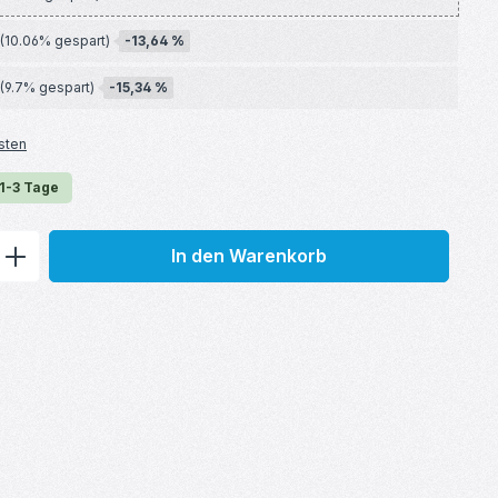
-13,64 %
(10.06% gespart)
-15,34 %
(9.7% gespart)
sten
 1-3 Tage
ib den gewünschten Wert ein oder benu
In den Warenkorb