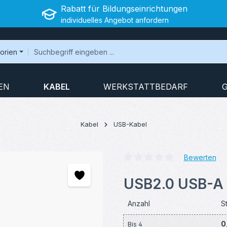
Rabatt für Bildungseinrichtungen
individuelles Angebot anfordern
gorien
EN
KABEL
WERKSTATTBEDARF
Kabel
USB-Kabel
Bewerten
Durchschnittliche Bewertung v
USB2.0 USB-A 
Anzahl
S
0
Bis
4