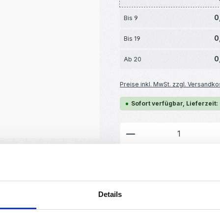
0
Bis
9
0
Bis
19
0
Ab
20
Preise inkl. MwSt. zzgl. Versandko
Sofort verfügbar, Lieferzeit:
Produkt Anzahl: G
Produktnummer:
RBS12341
GTIN/EAN:
4251102672664
Details
Hersteller:
MakerMind
Gewicht: