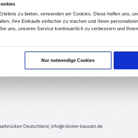
Cookies
0.018 kg
rlebnis zu bieten, verwenden wir Cookies. Diese helfen uns, u
alten, Ihre Einkäufe einfacher zu machen und Ihnen personalisie
ds
Bewertungen
 Sie uns, unseren Service kontinuierlich zu verbessern und Ihn
Nur notwendige Cookies
Saarbrücken Deutschland, info@roboter-bausatz.de