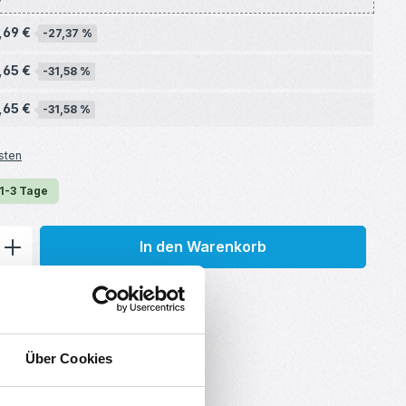
,69 €
-27,37 %
,65 €
-31,58 %
,65 €
-31,58 %
sten
 1-3 Tage
ib den gewünschten Wert ein oder benu
In den Warenkorb
Über Cookies