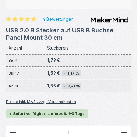
4 Bewertungen
Durchschnittliche Bewertung von 5 von 5 Sternen
USB 2.0 B Stecker auf USB B Buchse
Panel Mount 30 cm
Anzahl
Stückpreis
1,79 €
Bis
4
1,59 €
Bis
19
-11,17 %
1,55 €
Ab
20
-13,41 %
Preise inkl. MwSt. zzgl. Versandkosten
Sofort verfügbar, Lieferzeit: 1-3 Tage
Produkt Anzahl: Gib den gewünschten Wert ein ode