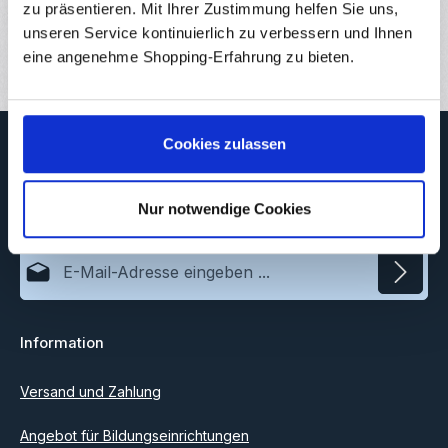
Downloads
zu präsentieren. Mit Ihrer Zustimmung helfen Sie uns,
unseren Service kontinuierlich zu verbessern und Ihnen
Bewertungen
4
eine angenehme Shopping-Erfahrung zu bieten.
Newsletter
Cookies zulassen
Abonnieren Sie jetzt unseren regelmäßig erscheinenden
Newsletter, um rechtzeitig über neue Produkte und Angebote
Nur notwendige Cookies
informiert zu werden.
E-Mail-Adresse*
Datenschutz
Information
Ich habe die
Datenschutzbestimmungen
zur Kenntnis
genommen und die
AGB
gelesen und bin mit ihnen
einverstanden.
Versand und Zahlung
Angebot für Bildungseinrichtungen