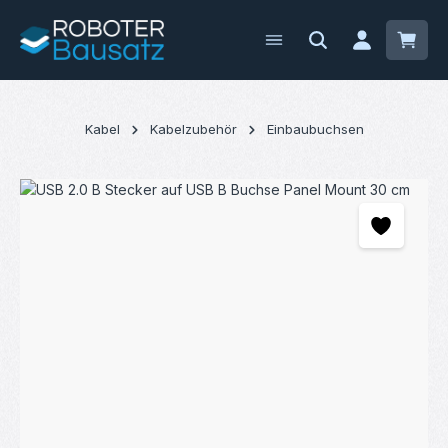
Zum Hauptinhalt springen
Waren
Kabel
Kabelzubehör
Einbaubuchsen
Bildergalerie überspringen