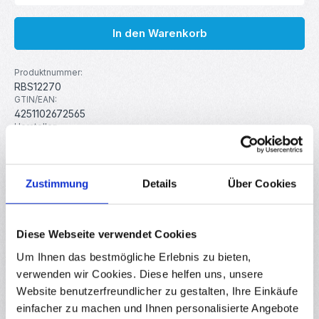
In den Warenkorb
Produktnummer:
RBS12270
GTIN/EAN:
4251102672565
Hersteller:
MakerMind
Gewicht:
0.027 kg
Zustimmung
Details
Über Cookies
Beschreibung
Diese Webseite verwendet Cookies
USB 2.0 Verlängerung zum Einbau. Ideal für z. B. 3D-Drucker
und Arduino UNO Gehäuse. Details Anschlusskabel: 30 cm
Um Ihnen das bestmögliche Erlebnis zu bieten,
Ansch…
Mehr
verwenden wir Cookies. Diese helfen uns, unsere
Website benutzerfreundlicher zu gestalten, Ihre Einkäufe
Eigenschaften
einfacher zu machen und Ihnen personalisierte Angebote