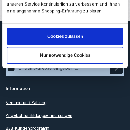
Bewertungen
unseren Service kontinuierlich zu verbessern und Ihnen
eine angenehme Shopping-Erfahrung zu bieten.
Newsletter
Cookies zulassen
Abonnieren Sie jetzt unseren regelmäßig erscheinenden
Newsletter, um rechtzeitig über neue Produkte und Angebote
informiert zu werden.
Nur notwendige Cookies
E-Mail-Adresse*
Datenschutz
Information
Ich habe die
Datenschutzbestimmungen
zur Kenntnis
genommen und die
AGB
gelesen und bin mit ihnen
einverstanden.
Versand und Zahlung
Angebot für Bildungseinrichtungen
B2B-Kundenprogramm