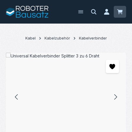
Zum Hauptinhalt springen
Waren
Kabel
Kabelzubehör
Kabelverbinder
Bildergalerie überspringen