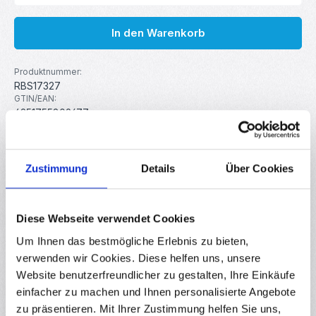
In den Warenkorb
Produktnummer:
RBS17327
GTIN/EAN:
4251755809677
Hersteller:
MakerMind
Zustimmung
Details
Über Cookies
Beschreibung
Mit diesem können Sie Kabel lötfrei, zuverlässig und schnell
Diese Webseite verwendet Cookies
verbinden. Mit seiner 3 zu 6 Draht-Split-Funktion
Um Ihnen das bestmögliche Erlebnis zu bieten,
ermöglicht…
Mehr
verwenden wir Cookies. Diese helfen uns, unsere
Eigenschaften
Website benutzerfreundlicher zu gestalten, Ihre Einkäufe
Downloads
einfacher zu machen und Ihnen personalisierte Angebote
zu präsentieren. Mit Ihrer Zustimmung helfen Sie uns,