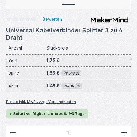
Bewerten
Durchschnittliche Bewertung von 0 von 5 Sternen
Universal Kabelverbinder Splitter 3 zu 6
Draht
Anzahl
Stückpreis
1,75 €
Bis
4
1,55 €
Bis
19
-11,43 %
1,49 €
Ab
20
-14,86 %
Preise inkl. MwSt. zzgl. Versandkosten
Sofort verfügbar, Lieferzeit: 1-3 Tage
Produkt Anzahl: Gib den gewünschten Wert ein ode