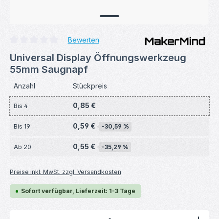
Bewerten
Durchschnittliche Bewertung von 0 von 5 Sternen
Universal Display Öffnungswerkzeug
55mm Saugnapf
Anzahl
Stückpreis
0,85 €
Bis
4
0,59 €
Bis
19
-30,59 %
0,55 €
Ab
20
-35,29 %
Preise inkl. MwSt. zzgl. Versandkosten
Sofort verfügbar, Lieferzeit: 1-3 Tage
Produkt Anzahl: Gib den gewünschten Wert ein ode