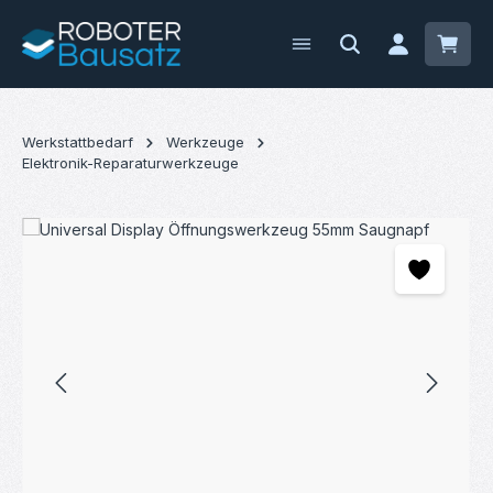
Zum Hauptinhalt springen
Waren
Werkstattbedarf
Werkzeuge
Elektronik-Reparaturwerkzeuge
Bildergalerie überspringen