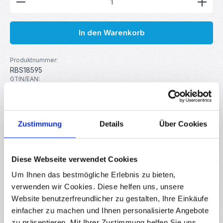
In den Warenkorb
Produktnummer:
RBS18595
GTIN/EAN:
4251755818365
Hersteller:
MakerMind
Zustimmung
Details
Über Cookies
Beschreibung
Das Universal Display Öffnungswerkzeug mit Profi-
Diese Webseite verwendet Cookies
Saugnapf ist ein zuverlässiges Hilfsmittel für die sichere und
Um Ihnen das bestmögliche Erlebnis zu bieten,
beschädigun…
Mehr
verwenden wir Cookies. Diese helfen uns, unsere
Eigenschaften
Website benutzerfreundlicher zu gestalten, Ihre Einkäufe
einfacher zu machen und Ihnen personalisierte Angebote
Downloads
zu präsentieren. Mit Ihrer Zustimmung helfen Sie uns,