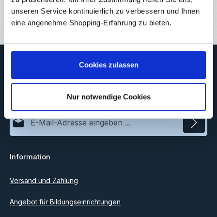
Bewertungen
unseren Service kontinuierlich zu verbessern und Ihnen
eine angenehme Shopping-Erfahrung zu bieten.
Newsletter
Cookies zulassen
Abonnieren Sie jetzt unseren regelmäßig erscheinenden
Newsletter, um rechtzeitig über neue Produkte und Angebote
informiert zu werden.
Nur notwendige Cookies
E-Mail-Adresse*
Datenschutz
Information
Ich habe die
Datenschutzbestimmungen
zur Kenntnis
genommen und die
AGB
gelesen und bin mit ihnen
einverstanden.
Versand und Zahlung
Angebot für Bildungseinrichtungen