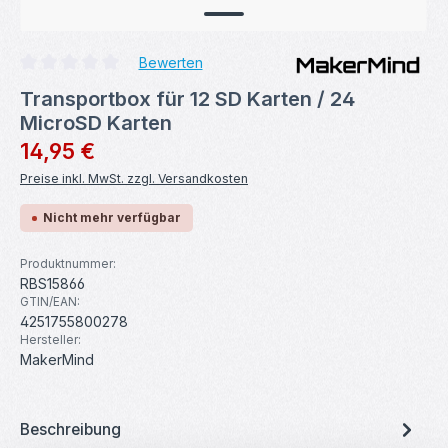
Bewerten
Durchschnittliche Bewertung von 0 von 5 Sternen
Transportbox für 12 SD Karten / 24
MicroSD Karten
Regulärer Preis:
14,95 €
Preise inkl. MwSt. zzgl. Versandkosten
Nicht mehr verfügbar
Produktnummer:
RBS15866
GTIN/EAN:
4251755800278
Hersteller:
MakerMind
Beschreibung