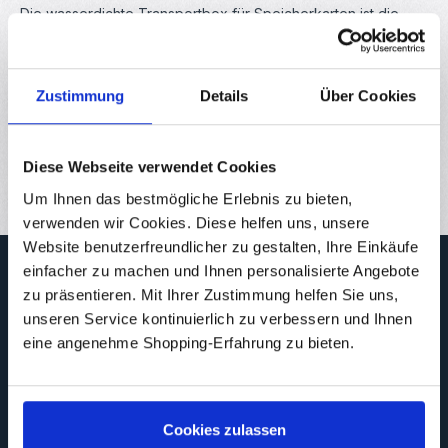
Die wasserdichte Transportbox für Speicherkarten ist die
ideale Lösung, um Ihre wertvollen SD-Karten und MicroSD-
Karten sic…
Mehr
Eigenschaften
Zustimmung
Details
Über Cookies
Downloads
Bewertungen
Diese Webseite verwendet Cookies
Um Ihnen das bestmögliche Erlebnis zu bieten,
verwenden wir Cookies. Diese helfen uns, unsere
Website benutzerfreundlicher zu gestalten, Ihre Einkäufe
Newsletter
einfacher zu machen und Ihnen personalisierte Angebote
zu präsentieren. Mit Ihrer Zustimmung helfen Sie uns,
Abonnieren Sie jetzt unseren regelmäßig erscheinenden
unseren Service kontinuierlich zu verbessern und Ihnen
Newsletter, um rechtzeitig über neue Produkte und Angebote
informiert zu werden.
eine angenehme Shopping-Erfahrung zu bieten.
E-Mail-Adresse*
Cookies zulassen
Datenschutz