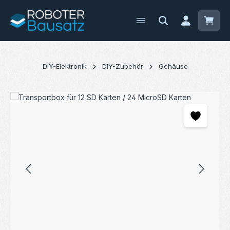
Zum Hauptinhalt springen
Waren
DIY-Elektronik
DIY-Zubehör
Gehäuse
Bildergalerie überspringen