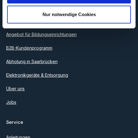
Information
Ich habe die
Datenschutzbestimmungen
zur Kenntnis
genommen und die
AGB
gelesen und bin mit ihnen
Nur notwendige Cookies
einverstanden.
Versand und Zahlung
Angebot für Bildungseinrichtungen
B2B-Kundenprogramm
Abholung in Saarbrücken
Elektronikgeräte & Entsorgung
Über uns
Jobs
Service
Anleitungen