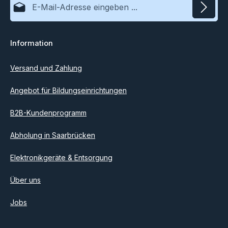
Datenschutz
Information
Ich habe die
Datenschutzbestimmungen
zur Kenntnis
genommen und die
AGB
gelesen und bin mit ihnen
einverstanden.
Versand und Zahlung
Angebot für Bildungseinrichtungen
B2B-Kundenprogramm
Abholung in Saarbrücken
Elektronikgeräte & Entsorgung
Über uns
Jobs