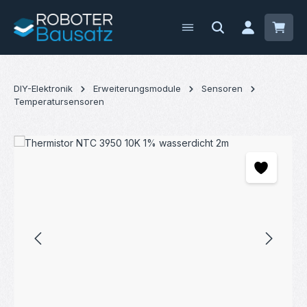
Zum Hauptinhalt springen
Waren
DIY-Elektronik
Erweiterungsmodule
Sensoren
Temperatursensoren
Bildergalerie überspringen