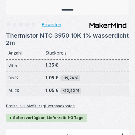
Bewerten
Durchschnittliche Bewertung von 0 von 5 Sternen
Thermistor NTC 3950 10K 1% wasserdicht
2m
Anzahl
Stückpreis
1,35 €
Bis
4
1,09 €
Bis
19
-19,26 %
1,05 €
Ab
20
-22,22 %
Preise inkl. MwSt. zzgl. Versandkosten
Sofort verfügbar, Lieferzeit: 1-3 Tage
Produkt Anzahl: Gib den gewünschten Wert ein ode