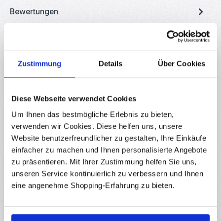
Bewertungen
Zustimmung
Details
Über Cookies
Produktgalerie überspringen
Zubehör
Diese Webseite verwendet Cookies
Um Ihnen das bestmögliche Erlebnis zu bieten,
Durchschnittliche Bewertung von 0 von 5
W1209 DC 12V Digitale Temperaturanzeige mit Regler
verwenden wir Cookies. Diese helfen uns, unsere
(blau)
Website benutzerfreundlicher zu gestalten, Ihre Einkäufe
RBS17249
einfacher zu machen und Ihnen personalisierte Angebote
W1209 DC 12V Digitaler Temperatur-Controller (blau) Sehr
zu präsentieren. Mit Ihrer Zustimmung helfen Sie uns,
günstiger aber äußerst effektiver Thermostat-Regler zum
unseren Service kontinuierlich zu verbessern und Ihnen
Steuern der Stromzufuhr über die eingestellte Temperatur. Mit
dem W1209 Thermostat-Regler sind Sie in der Lage die meisten
eine angenehme Shopping-Erfahrung zu bieten.
Sofort verfügbar
elektronischen Geräte über die eingestellte Temperatur zu
steuern. Der wasserdichte NTC-Sensor ermittelt sehr genau
Messwerte von -50 bis +110°C welche einfach auf dem 3-
Regulärer Preis:
2,43 €
Ab
stelligen Display abzulesen sind. Trotz dem verbauten