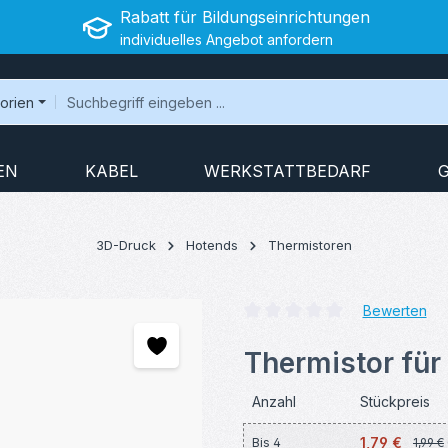
Rabatt für Bildungseinrichtungen
individuelles Angebot anfordern
gorien
EN
KABEL
WERKSTATTBEDARF
3D-Druck
Hotends
Thermistoren
Bewerten
Durchschnittliche Bewertung v
Thermistor fü
Anzahl
Stückpreis
1,79 €
Bis
4
1,99 €