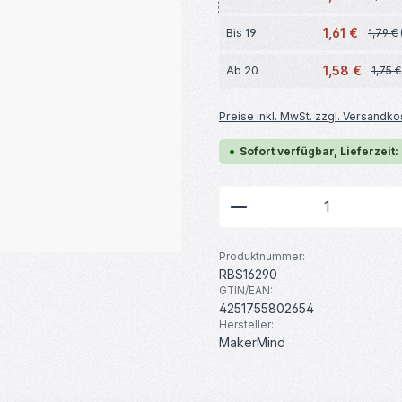
1,61 €
Bis
19
1,79 €
1,58 €
Ab
20
1,75 €
Preise inkl. MwSt. zzgl. Versandko
Sofort verfügbar, Lieferzeit:
Produkt Anzahl: G
Produktnummer:
RBS16290
GTIN/EAN:
4251755802654
Hersteller:
MakerMind