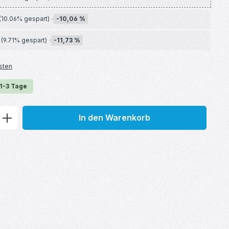
-10,06 %
(10.06% gespart)
-11,73 %
(9.71% gespart)
sten
 1-3 Tage
ib den gewünschten Wert ein oder benu
In den Warenkorb