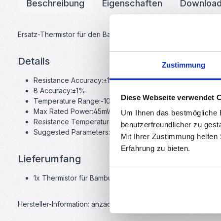
Beschreibung
Eigenschaften
Downloa
Ersatz-Thermistor für den Bambu Lab X1 3D-Drucker. Ebenfal
Details
Zustimmung
Resistance Accuracy:±1%,±2%,±3%.
B Accuracy:±1%.
Diese Webseite verwendet 
Temperature Range:-10℃～+300℃.
Max Rated Power:45mW.
Um Ihnen das bestmögliche E
Resistance Temperature Coefficient:-2～-5%/℃.
benutzerfreundlicher zu gest
Suggested Parameters:R25℃=100K B25/50=3950K(±1%
Mit Ihrer Zustimmung helfen
Erfahrung zu bieten.
Lieferumfang
1x Thermistor für Bambu Lab X1
Hersteller-Information: anzado GmbH, Römerstadt 2-4, 66121 