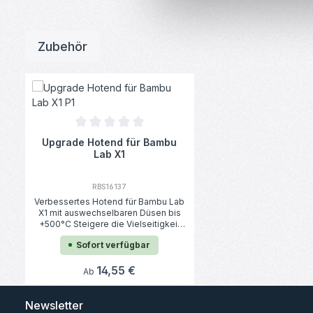
Zubehör
Produktgalerie überspringen
Durchschnittliche Bewertung von 0 von 5 Sternen
Upgrade Hotend für Bambu
Lab X1
RBS16137
Verbessertes Hotend für Bambu Lab
X1 mit auswechselbaren Düsen bis
+500°C Steigere die Vielseitigkeit
deines Bambu Lab 3D-Druckers auf
Sofort verfügbar
ein ganz neues Niveau mit unserem
Upgrade Hotend! Dieses Hotend für
den Bambu Lab X1 und X1C wurde
Regulärer Preis:
14,55 €
Ab
speziell für Maker entwickelt, die
nach erweiterten Möglichkeiten
suchen, um ihre 3D-Druckprojekte zu
Newsletter