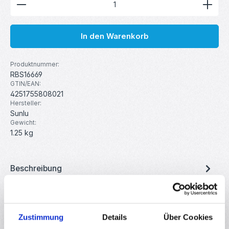
In den Warenkorb
Produktnummer:
RBS16669
GTIN/EAN:
4251755808021
Hersteller:
Sunlu
Gewicht:
1.25 kg
Beschreibung
TPU Silk-Filament ist ein flexibles, elastisches Material, das
sich ideal für den 3D-Druck von weichen, dennoch
robusten Ob…
Mehr
Zustimmung
Details
Über Cookies
Eigenschaften