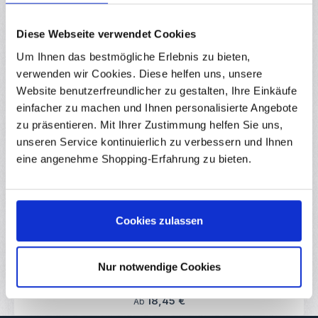
Downloads
Diese Webseite verwendet Cookies
Bewertungen
Um Ihnen das bestmögliche Erlebnis zu bieten,
verwenden wir Cookies. Diese helfen uns, unsere
Website benutzerfreundlicher zu gestalten, Ihre Einkäufe
einfacher zu machen und Ihnen personalisierte Angebote
zu präsentieren. Mit Ihrer Zustimmung helfen Sie uns,
Produktgalerie überspringen
Ähnliche Produkte
unseren Service kontinuierlich zu verbessern und Ihnen
eine angenehme Shopping-Erfahrung zu bieten.
Durchschnittliche Bewertung von 0 von 5
Sunlu TPU Silk Filament Black 1.75mm 1kg
RBS16625
Cookies zulassen
TPU Silk-Filament ist ein flexibles, elastisches Material, das sich
ideal für den 3D-Druck von weichen, dennoch robusten Objekten
eignet. Durch seine seidenartige, glatte Oberfläche verleiht es
gedruckten Teilen nicht nur eine ästhetisch ansprechende Optik,
Nur notwendige Cookies
Sofort verfügbar
sondern behält auch seine außergewöhnliche
Widerstandsfähigkeit und Flexibilität bei. TPU Silk ist perfekt für
Anwendungen, bei denen Flexibilität, Strapazierfähigkeit und ein
Regulärer Preis:
18,45 €
Ab
hochwertiges Finish erforderlich sind. Wichtige Hinweise Bitte