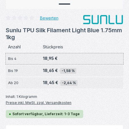
Bewerten
Durchschnittliche Bewertung von 0 von 5 Sternen
Sunlu TPU Silk Filament Light Blue 1.75mm
1kg
Anzahl
Stückpreis
18,95 €
Bis
4
18,65 €
Bis
19
-1,58 %
18,45 €
Ab
20
-2,64 %
Inhalt:
1 Kilogramm
Preise inkl. MwSt. zzgl. Versandkosten
Sofort verfügbar, Lieferzeit: 1-3 Tage
Produkt Anzahl: Gib den gewünschten Wert ein ode