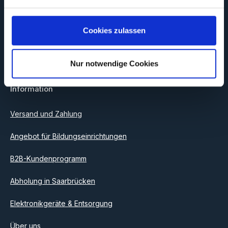
Abonnieren Sie jetzt unseren regelmäßig erscheinenden
Newsletter, um rechtzeitig über neue Produkte und Angebote
informiert zu werden.
Cookies zulassen
E-Mail-Adresse*
Nur notwendige Cookies
Datenschutz
Information
Ich habe die
Datenschutzbestimmungen
zur Kenntnis
genommen und die
AGB
gelesen und bin mit ihnen
einverstanden.
Versand und Zahlung
Angebot für Bildungseinrichtungen
B2B-Kundenprogramm
Abholung in Saarbrücken
Elektronikgeräte & Entsorgung
Über uns