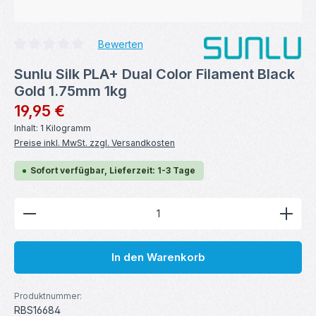
Bewerten
Durchschnittliche Bewertung von 0 von 5 Sternen
Sunlu Silk PLA+ Dual Color Filament Black
Gold 1.75mm 1kg
Regulärer Preis:
19,95 €
Inhalt:
1 Kilogramm
Preise inkl. MwSt. zzgl. Versandkosten
Sofort verfügbar, Lieferzeit: 1-3 Tage
Produkt Anzahl: Gib den gewünschten Wert ein ode
In den Warenkorb
Produktnummer:
RBS16684