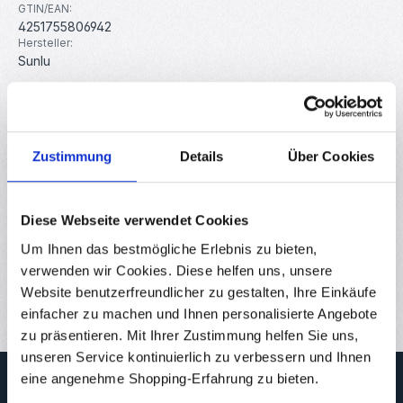
GTIN/EAN:
4251755806942
Hersteller:
Sunlu
Beschreibung
Das hochwertige Dual-Color Silk PLA+ Filament von Sunlu
Zustimmung
Details
Über Cookies
zeichnet sich durch seine saubere Wicklung, hohe
Genauigkeit und ni…
Mehr
Diese Webseite verwendet Cookies
Eigenschaften
Um Ihnen das bestmögliche Erlebnis zu bieten,
Downloads
verwenden wir Cookies. Diese helfen uns, unsere
Bewertungen
Website benutzerfreundlicher zu gestalten, Ihre Einkäufe
einfacher zu machen und Ihnen personalisierte Angebote
zu präsentieren. Mit Ihrer Zustimmung helfen Sie uns,
unseren Service kontinuierlich zu verbessern und Ihnen
Newsletter
eine angenehme Shopping-Erfahrung zu bieten.