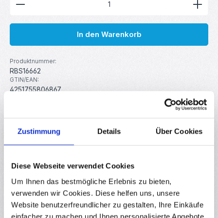
In den Warenkorb
Produktnummer:
RBS16662
GTIN/EAN:
4251755806867
Hersteller:
Sunlu
Gewicht:
1.25 kg
Zustimmung
Details
Über Cookies
Beschreibung
Diese Webseite verwendet Cookies
Das hochwertige PLA+ Filament von Sunlu zeichnet sich
Um Ihnen das bestmögliche Erlebnis zu bieten,
durch seine saubere Wicklung, hohe Genauigkeit und
verwenden wir Cookies. Diese helfen uns, unsere
niedrige Schmelzte…
Mehr
Website benutzerfreundlicher zu gestalten, Ihre Einkäufe
Eigenschaften
einfacher zu machen und Ihnen personalisierte Angebote