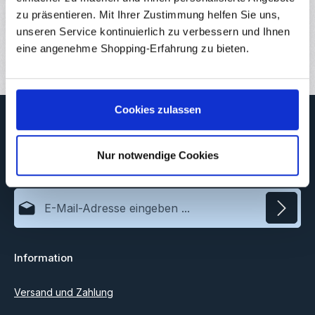
zu präsentieren. Mit Ihrer Zustimmung helfen Sie uns,
Downloads
unseren Service kontinuierlich zu verbessern und Ihnen
Bewertungen
eine angenehme Shopping-Erfahrung zu bieten.
Cookies zulassen
Newsletter
Abonnieren Sie jetzt unseren regelmäßig erscheinenden
Newsletter, um rechtzeitig über neue Produkte und Angebote
Nur notwendige Cookies
informiert zu werden.
E-Mail-Adresse*
Datenschutz
Information
Ich habe die
Datenschutzbestimmungen
zur Kenntnis
genommen und die
AGB
gelesen und bin mit ihnen
einverstanden.
Versand und Zahlung