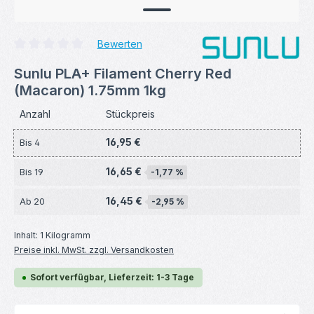
Bewerten
Durchschnittliche Bewertung von 0 von 5 Sternen
Sunlu PLA+ Filament Cherry Red
(Macaron) 1.75mm 1kg
Anzahl
Stückpreis
16,95 €
Bis
4
16,65 €
Bis
19
-1,77 %
16,45 €
Ab
20
-2,95 %
Inhalt:
1 Kilogramm
Preise inkl. MwSt. zzgl. Versandkosten
Sofort verfügbar, Lieferzeit: 1-3 Tage
Produkt Anzahl: Gib den gewünschten Wert ein ode