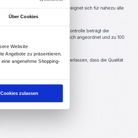
drige Schmelztemperatur aus. Es eignet sich für nahezu alle
Über Cookies
ng. Dank der strengen Qualitätskontrolle beträgt die
ist. Die Filamentrollen sind ordentlich angeordnet und zu 100
nsere Website
rte Angebote zu präsentieren.
nkommt. Sie können sich darauf verlassen, dass die Qualität
en eine angenehme Shopping-
Cookies zulassen