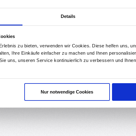
eine matte Oberfläche, saubere Wicklung, hohe Genauigkeit und nie
. Für das
AMS Lite
wird ein
gedruckter Spulenadapter
benötigt.
Details
er Reinheit, geringer Schrumpfung und ausgezeichneter Schichthaftu
Cookies
nnen sich darauf verlassen, dass jeder Druck fehlerfrei und präzise 
 garantiert.
rlebnis zu bieten, verwenden wir Cookies. Diese helfen uns, u
alten, Ihre Einkäufe einfacher zu machen und Ihnen personalisie
unlu-Filament trocken und in perfektem Zustand, bis es bei Ihnen a
 Sie uns, unseren Service kontinuierlich zu verbessern und Ihn
Nur notwendige Cookies