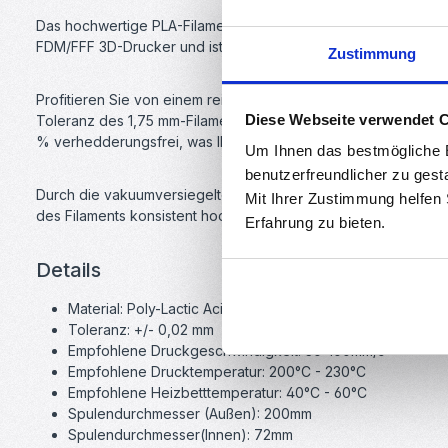
Das hochwertige PLA-Filament von Sunlu zeichnet sich durch s
FDM/FFF 3D-Drucker und ist kompatibel mit
Bambu Lab AMS
Zustimmung
Profitieren Sie von einem reibungslosen Druckprozess mit hoh
Diese Webseite verwendet 
Toleranz des 1,75 mm-Filaments lediglich ±0,02 mm, und Sie kö
% verhedderungsfrei, was Ihnen ein stressfreies Druckerlebnis
Um Ihnen das bestmögliche E
benutzerfreundlicher zu gest
Durch die vakuumversiegelten Verpackungen bleibt das matte S
Mit Ihrer Zustimmung helfen
des Filaments konsistent hoch ist, Rolle für Rolle.
Erfahrung zu bieten.
Details
Material: Poly-Lactic Acid (PLA)
Toleranz: +/- 0,02 mm
Empfohlene Druckgeschwindigkeit: 30-100mm/s
Empfohlene Drucktemperatur: 200°C - 230°C
Empfohlene Heizbetttemperatur: 40°C - 60°C
Spulendurchmesser (Außen): 200mm
Spulendurchmesser(Innen): 72mm