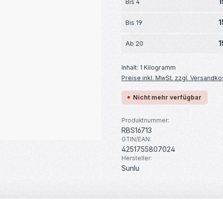
1
Bis
4
1
Bis
19
1
Ab
20
Inhalt:
1 Kilogramm
Preise inkl. MwSt. zzgl. Versandko
Nicht mehr verfügbar
Produktnummer:
RBS16713
GTIN/EAN:
4251755807024
Hersteller:
Sunlu
ds
Bewertungen