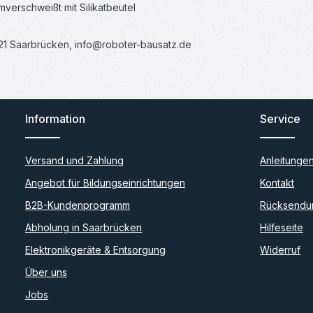
verschweißt mit Silikatbeutel
121 Saarbrücken, info@roboter-bausatz.de
Information
Service
Versand und Zahlung
Anleitunge
Angebot für Bildungseinrichtungen
Kontakt
B2B-Kundenprogramm
Rücksendu
Abholung in Saarbrücken
Hilfeseite
Elektronikgeräte & Entsorgung
Widerruf
Über uns
Jobs