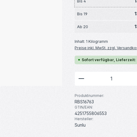
1
Bis
4
1
Bis
19
1
Ab
20
Inhalt:
1 Kilogramm
Preise inkl. MwSt. zzgl. Versandko
Sofort verfügbar, Lieferzeit:
Produkt Anzahl: G
Produktnummer:
RBS16763
GTIN/EAN:
4251755806553
Hersteller:
Sunlu