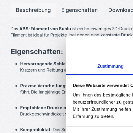
Beschreibung
Eigenschaften
Downloa
Das
ABS-Filament von Sunlu
ist ein hochwertiges 3D-Drucke
Filament ist ideal für Projekte, bei denen eine konstante Dru
Eigenschaften:
Hervorragende Schlagzähigkeit und Langlebigkeit:
Da
Zustimmung
Kratzern und Reibung aus. Selbst nach längerer Nutzung bl
Diese Webseite verwendet 
Präzise Verarbeitung:
Mit einer Durchmessertoleranz vo
führt. Die langjährige Erfahrung von Sunlu in der Filamentp
Um Ihnen das bestmögliche E
benutzerfreundlicher zu gest
Empfohlene Druckeinstellungen:
Für beste Druckergeb
Mit Ihrer Zustimmung helfen
Druckgeschwindigkeit sollte zwischen 40-60 mm/s liegen
Erfahrung zu bieten.
Kompatibilität:
Das Sunlu ABS-Filament ist mit den meis