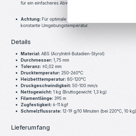
für ein einfacheres Abwickeln und einen reibungslosen 
Achtung:
Für optimale Ergebnisse wird ein
geschlossen
konstante Umgebungstemperatur.
Details
Material:
ABS (Acrylnitril-Butadien-Styrol)
Durchmesser:
1,75 mm
Toleranz:
±0,02 mm
Drucktemperatur:
250-260°C
Heizbetttemperatur:
80-120°C
Druckgeschwindigkeit:
50-100 mm/s
Nettogewicht:
1 kg (Bruttogewicht: 1,3 kg)
Filamentlänge:
395 m
Zugfestigkeit:
6-11 kgf
Schmelzflussrate:
12-19 g/10 Minuten (bei 220°C, 10 kg
Lieferumfang