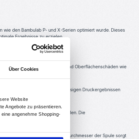
ern wie den Bambulab P- und X-Serien optimiert wurde. Dieses
ptimale Ergebnisse zu erzielen.
andsfähigkeit gegenüber Stößen und Oberflächenschäden wie
Über Cookies
, was zu gleichmäßigen und zuverlässigen Druckergebnissen
en.
nsere Website
rte Angebote zu präsentieren.
ttemperatur von 80-100°C empfohlen. Die
en eine angenehme Shopping-
ue zu gewährleisten.
ent verwenden. Der größere Innendurchmesser der Spule sorgt