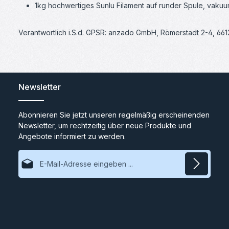
1kg hochwertiges Sunlu Filament auf runder Spule, vakuum
Verantwortlich i.S.d. GPSR: anzado GmbH, Römerstadt 2-4, 66
Newsletter
Abonnieren Sie jetzt unseren regelmäßig erscheinenden
Newsletter, um rechtzeitig über neue Produkte und
Angebote informiert zu werden.
E-Mail-Adresse*
Datenschutz
Ich habe die
Datenschutzbestimmungen
zur Kenntnis
genommen und die
AGB
gelesen und bin mit ihnen
einverstanden.