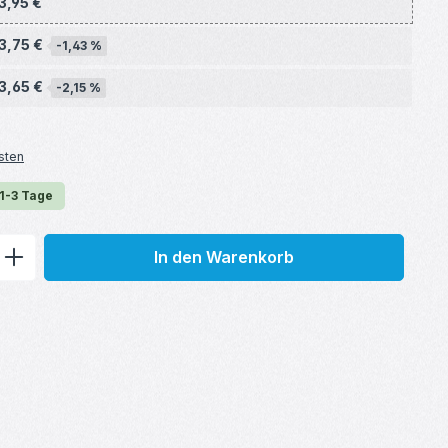
3,95 €
3,75 €
-1,43 %
3,65 €
-2,15 %
sten
 1-3 Tage
ib den gewünschten Wert ein oder benu
In den Warenkorb