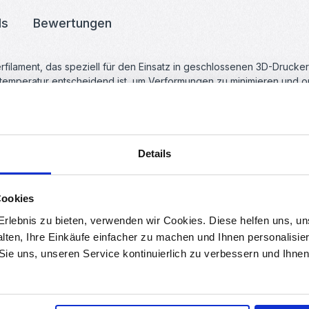
ds
Bewertungen
rfilament, das speziell für den Einsatz in geschlossenen 3D-Druck
cktemperatur entscheidend ist, um Verformungen zu minimieren und o
s ABS-Filament von Sunlu zeichnet sich durch seine hohe Widerst
Details
eibt das Material robust und optisch intakt.
Cookies
n nur ±0,02 mm wird das Filament mit hoher Genauigkeit gefertigt
roduktion stellt sicher, dass höchste Qualitätsstandards erfüllt werd
rlebnis zu bieten, verwenden wir Cookies. Diese helfen uns, u
alten, Ihre Einkäufe einfacher zu machen und Ihnen personalisie
nisse wird eine Düsentemperatur von 250-260°C und eine Heizbet
 Sie uns, unseren Service kontinuierlich zu verbessern und Ihn
, um eine perfekte Balance zwischen Geschwindigkeit und Detailtre
ten FDM 3D-Druckern und 3D-Stiften kompatibel, die 1,75 mm Filam