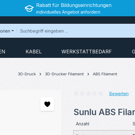
Rabatt für Bildungseinrichtungen
individuelles Angebot anfordern
gorien
EN
KABEL
WERKSTATTBEDARF
3D-Druck
3D-Drucker Filament
ABS Filament
Bewerten
Durchschnittliche Bewertung v
Sunlu ABS Fila
Anzahl
S