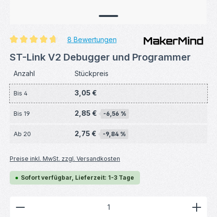
8 Bewertungen
Durchschnittliche Bewertung von 4.69 von 5 Sternen
ST-Link V2 Debugger und Programmer
Anzahl
Stückpreis
3,05 €
Bis
4
2,85 €
Bis
19
-6,56 %
2,75 €
Ab
20
-9,84 %
Preise inkl. MwSt. zzgl. Versandkosten
Sofort verfügbar, Lieferzeit: 1-3 Tage
Produkt Anzahl: Gib den gewünschten Wert ein ode