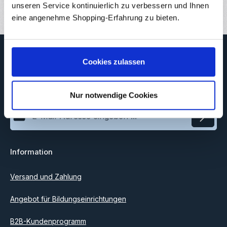
8
unseren Service kontinuierlich zu verbessern und Ihnen
eine angenehme Shopping-Erfahrung zu bieten.
Newsletter
Cookies zulassen
Abonnieren Sie jetzt unseren regelmäßig erscheinenden
Newsletter, um rechtzeitig über neue Produkte und Angebote
informiert zu werden.
Nur notwendige Cookies
E-Mail-Adresse*
Datenschutz
Information
Ich habe die
Datenschutzbestimmungen
zur Kenntnis
genommen und die
AGB
gelesen und bin mit ihnen
einverstanden.
Versand und Zahlung
Angebot für Bildungseinrichtungen
B2B-Kundenprogramm