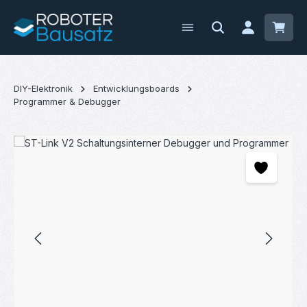
Zum Hauptinhalt springen
Waren
DIY-Elektronik
Entwicklungsboards
Programmer & Debugger
Bildergalerie überspringen