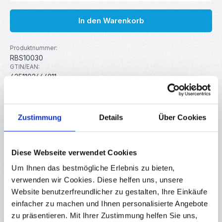
In den Warenkorb
Produktnummer:
RBS10030
GTIN/EAN:
4251102664911
Hersteller:
MakerMind
Gewicht:
0.013 kg
Zustimmung
Details
Über Cookies
Beschreibung
Diese Webseite verwendet Cookies
ST-Link V2 mit Anschlusskabel Der ST-Link V2 ist ein
Um Ihnen das bestmögliche Erlebnis zu bieten,
schaltungsinterner Debugger und Programmer für STM8
verwenden wir Cookies. Diese helfen uns, unsere
und STM32 Microcon…
Mehr
Website benutzerfreundlicher zu gestalten, Ihre Einkäufe
Downloads
einfacher zu machen und Ihnen personalisierte Angebote
zu präsentieren. Mit Ihrer Zustimmung helfen Sie uns,
Bewertungen