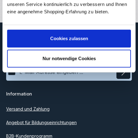
Bewertungen
unseren Service kontinuierlich zu verbessern und Ihnen
eine angenehme Shopping-Erfahrung zu bieten.
Newsletter
Cookies zulassen
Abonnieren Sie jetzt unseren regelmäßig erscheinenden
Newsletter, um rechtzeitig über neue Produkte und Angebote
informiert zu werden.
Nur notwendige Cookies
E-Mail-Adresse*
Datenschutz
Information
Ich habe die
Datenschutzbestimmungen
zur Kenntnis
genommen und die
AGB
gelesen und bin mit ihnen
einverstanden.
Versand und Zahlung
Angebot für Bildungseinrichtungen
B2B-Kundenprogramm