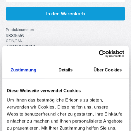
In den Warenkorb
Produktnummer:
RBS15559
GTIN/EAN:
4251102678017
Hersteller:
MakerMind
Zustimmung
Details
Über Cookies
Beschreibung
Das Spannungsregler Sortiment besteht aus 50 Stück á 10
Diese Webseite verwendet Cookies
verschiedenen Modellen, inklusive L7805, L7806, L7812,
Um Ihnen das bestmögliche Erlebnis zu bieten,
L7824 und…
Mehr
verwenden wir Cookies. Diese helfen uns, unsere
Eigenschaften
Website benutzerfreundlicher zu gestalten, Ihre Einkäufe
Downloads
einfacher zu machen und Ihnen personalisierte Angebote
zu präsentieren. Mit Ihrer Zustimmung helfen Sie uns,