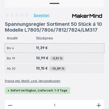
Bewerten
Durchschnittliche Bewertung von 0 von 5 Sternen
Spannungsregler Sortiment 50 Stück á 10
Modelle L7805/7806/7812/7824/LM317
Anzahl
Stückpreis
11,39 €
Bis
4
10,99 €
Bis
19
-3,51 %
10,15 €
Ab
20
-10,89 %
Preise inkl. MwSt. zzgl. Versandkosten
Sofort verfügbar, Lieferzeit: 1-3 Tage
Produkt Anzahl: Gib den gewünschten Wert ein ode