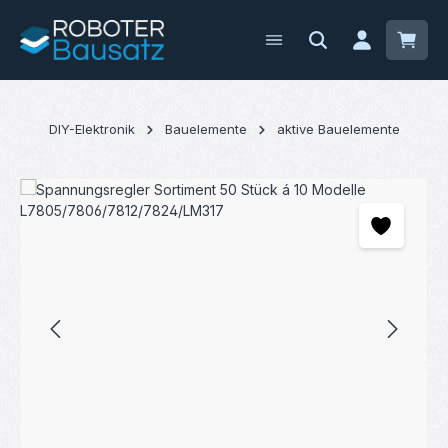
Zum Hauptinhalt springen
Waren
DIY-Elektronik
Bauelemente
aktive Bauelemente
Bildergalerie überspringen