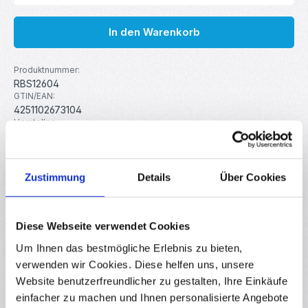
In den Warenkorb
Produktnummer:
RBS12604
GTIN/EAN:
4251102673104
Hersteller:
MakerMind
Gewicht:
0.12 kg
Zustimmung
Details
Über Cookies
Beschreibung
Diese Webseite verwendet Cookies
Sortiment zwei-reihiger Buchsenleisten für verschiedenste
DIY-Elektronik Projekte. Dieses Set beinhaltet 9
Um Ihnen das bestmögliche Erlebnis zu bieten,
verschiedene…
Mehr
verwenden wir Cookies. Diese helfen uns, unsere
Website benutzerfreundlicher zu gestalten, Ihre Einkäufe
Eigenschaften
einfacher zu machen und Ihnen personalisierte Angebote