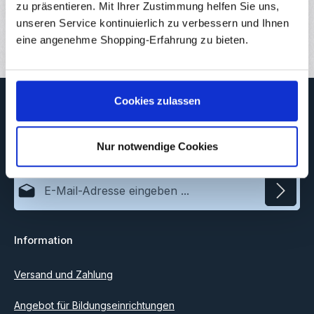
Downloads
zu präsentieren. Mit Ihrer Zustimmung helfen Sie uns,
unseren Service kontinuierlich zu verbessern und Ihnen
Bewertungen
2
eine angenehme Shopping-Erfahrung zu bieten.
Newsletter
Cookies zulassen
Abonnieren Sie jetzt unseren regelmäßig erscheinenden
Newsletter, um rechtzeitig über neue Produkte und Angebote
Nur notwendige Cookies
informiert zu werden.
E-Mail-Adresse*
Datenschutz
Information
Ich habe die
Datenschutzbestimmungen
zur Kenntnis
genommen und die
AGB
gelesen und bin mit ihnen
einverstanden.
Versand und Zahlung
Angebot für Bildungseinrichtungen