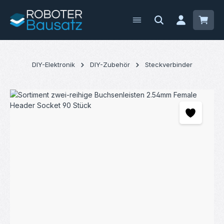
Zum Hauptinhalt springen
Waren
DIY-Elektronik
DIY-Zubehör
Steckverbinder
Bildergalerie überspringen