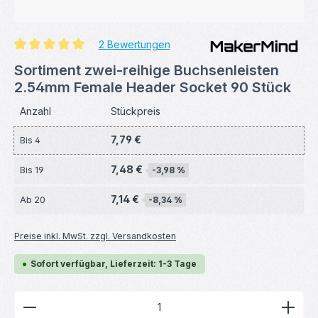
2 Bewertungen
Durchschnittliche Bewertung von 5 von 5 Sternen
Sortiment zwei-reihige Buchsenleisten
2.54mm Female Header Socket 90 Stück
Anzahl
Stückpreis
7,79 €
Bis
4
7,48 €
Bis
19
-3,98 %
7,14 €
Ab
20
-8,34 %
Preise inkl. MwSt. zzgl. Versandkosten
Sofort verfügbar, Lieferzeit: 1-3 Tage
Produkt Anzahl: Gib den gewünschten Wert ein ode