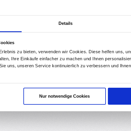
ds
Bewertungen
2
Details
 V5 mit einer 0.4 mm Düse für 1.
Cookies
nste 3D-Drucker (bei Umbau des Zuführrohres von PTFE auf vollmetal
aterialen ermöglicht, die höhere Betriebstemperatur benötigen als 
rlebnis zu bieten, verwenden wir Cookies. Diese helfen uns, u
ucken. Beim Drucken mit PLA ist es empfehlenswert das Hot End zu k
alten, Ihre Einkäufe einfacher zu machen und Ihnen personalisie
 Sie uns, unseren Service kontinuierlich zu verbessern und Ihn
 einen Einschub um das Filament über eine kurze Entfernung zu förd
atrone.
Nur notwendige Cookies