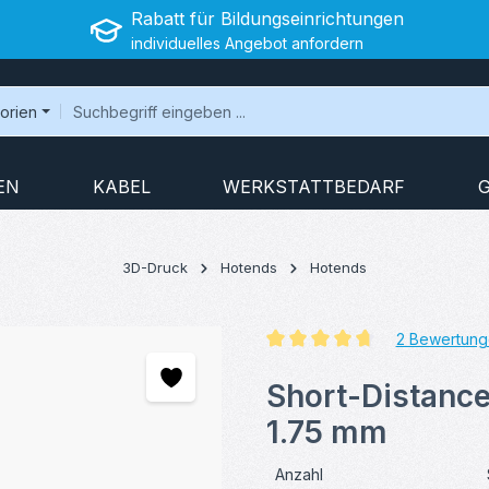
Rabatt für Bildungseinrichtungen
individuelles Angebot anfordern
gorien
EN
KABEL
WERKSTATTBEDARF
3D-Druck
Hotends
Hotends
2 Bewertung
Durchschnittliche Bewertung v
Short-Distanc
1.75 mm
Anzahl