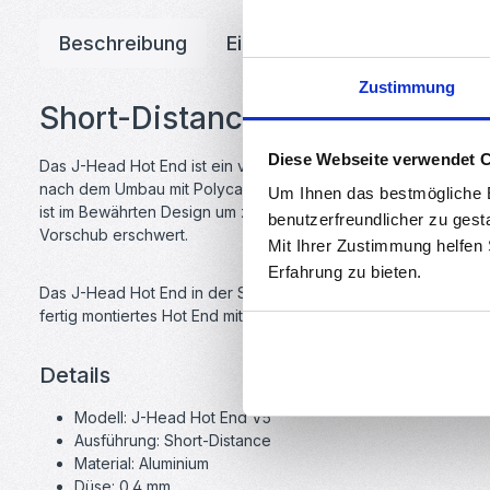
Beschreibung
Eigenschaften
Downloa
Zustimmung
Short-Distance J-Head Hot End
Diese Webseite verwendet 
Das J-Head Hot End ist ein vollmetall Hot End für verschiede
nach dem Umbau mit Polycarbonat bis zu 300°C und weiteren M
Um Ihnen das bestmögliche E
ist im Bewährten Design um zuverlässig mit ABS und PLA zu dr
benutzerfreundlicher zu gest
Vorschub erschwert.
Mit Ihrer Zustimmung helfen
Erfahrung zu bieten.
Das J-Head Hot End in der Short-Distance-Ausführung besitzt
fertig montiertes Hot End mit Düse, Thermistor und 40W Heizp
Details
Modell: J-Head Hot End V5
Ausführung: Short-Distance
Material: Aluminium
Düse: 0.4 mm