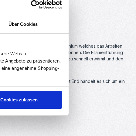
Über Cookies
75 mm Filament
l Zuführrohr). Es besteht aus Aluminium welches das Arbeiten
Kunststoff-Extruder verarbeiten können. Die Filamentführung
nsere Website
ühlen, da das Filament sich sonst zu schnell erwärmt und den
rte Angebote zu präsentieren.
en eine angenehme Shopping-
ern. Bei dem hier angebotenen Hot End handelt es sich um ein
Cookies zulassen