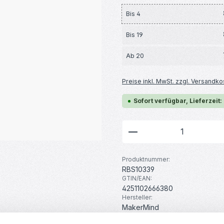
Bis
4
Bis
19
Ab
20
Preise inkl. MwSt. zzgl. Versandko
Sofort verfügbar, Lieferzeit:
Produkt Anzahl: G
Produktnummer:
RBS10339
GTIN/EAN:
4251102666380
Hersteller:
MakerMind