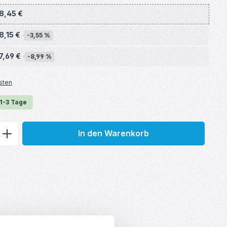
8,45 €
8,15 €
-3,55 %
7,69 €
-8,99 %
sten
 1-3 Tage
ib den gewünschten Wert ein oder benu
In den Warenkorb