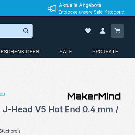
Aktuelle Angebote
Entdecke unsere Sale-Kategorie
Warenko
Du hast 0 Produkte auf
GESCHENKIDEEN
SALE
PROJEKTE
en
on 4.75 von 5 Sternen
e J-Head V5 Hot End 0.4 mm /
Stückpreis