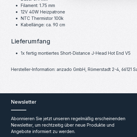
Filament: 1.75 mm
12V 40W Heizpatrone
NTC Thermistor 100k
Kabellänge: ca. 90 cm
Lieferumfang
1x fertig montiertes Short-Distance J-Head Hot End V5
Hersteller-Information: anzado GmbH, Römerstadt 2-4, 66121 
Newsletter
Abonnieren Sie jetzt unseren regelmäßig erscheinenden
Newsletter, um rechtzeitig über neue Produkte und
Angebote informiert zu werden.